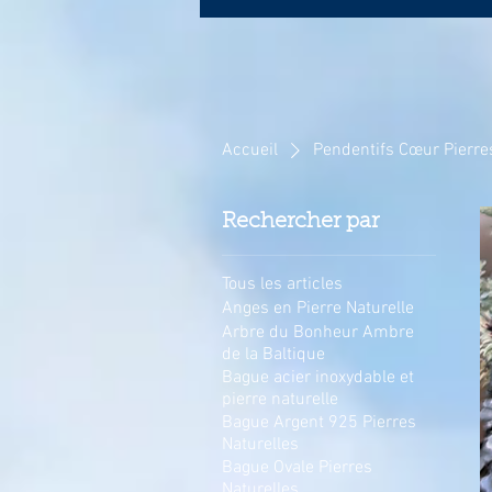
Accueil
Pendentifs Cœur Pierre
Rechercher par
Tous les articles
Anges en Pierre Naturelle
Arbre du Bonheur Ambre
de la Baltique
Bague acier inoxydable et
pierre naturelle
Bague Argent 925 Pierres
Naturelles
Bague Ovale Pierres
Naturelles