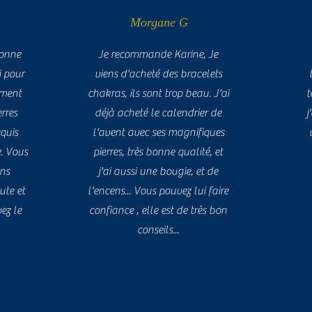
Morgane G
sonne
Je recommande Karine, Je
 pour
viens d'acheté des bracelets
tement
chakras, ils sont trop beau. J'ai
t
erres
déjà acheté le calendrier de
j
cquis
l'avent avec ses magnifiques
e. Vous
pierres, très bonne qualité, et
ans
j'ai aussi une bougie, et de
ute et
l'encens... Vous pouvez lui faire
ez le
confiance , elle est de très bon
conseils...