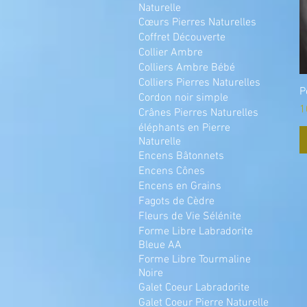
Naturelle
Cœurs Pierres Naturelles
Coffret Découverte
Collier Ambre
Colliers Ambre Bébé
Colliers Pierres Naturelles
P
Cordon noir simple
P
1
Crânes Pierres Naturelles
éléphants en Pierre
Naturelle
Encens Bâtonnets
Encens Cônes
Encens en Grains
Fagots de Cèdre
Fleurs de Vie Sélénite
Forme Libre Labradorite
Bleue AA
Forme Libre Tourmaline
Noire
Galet Coeur Labradorite
Galet Coeur Pierre Naturelle