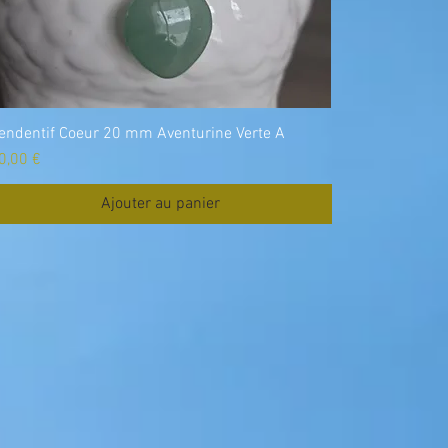
endentif Coeur 20 mm Aventurine Verte A
rix
0,00 €
Ajouter au panier