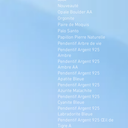
AAA
Nouveauté
Opale Boulder AA
Orgonite
Paire de Moquis
Palo Santo
Papillon Pierre Naturelle
Pendentif Arbre de vie
Pendentif Argent 925
Ambre
Pendentif Argent 925
Ambre AA
Pendentif Argent 925
Apatite Bleue
Pendentif Argent 925
Azurite Malachite
Pendentif Argent 925
Cyanite Bleue
Pendentif Argent 925
Labradorite Bleue
Pendentif Argent 925 Œil de
Tigre A