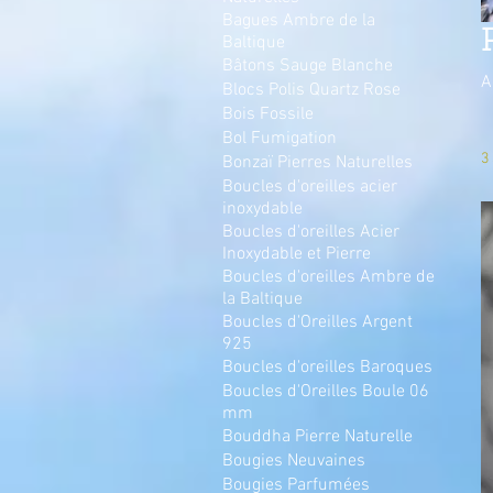
Bagues Ambre de la
Baltique
Bâtons Sauge Blanche
A
Blocs Polis Quartz Rose
Bois Fossile
Bol Fumigation
3
Bonzaï Pierres Naturelles
Boucles d'oreilles acier
inoxydable
Boucles d'oreilles Acier
Inoxydable et Pierre
Boucles d'oreilles Ambre de
la Baltique
Boucles d'Oreilles Argent
925
Boucles d'oreilles Baroques
Boucles d'Oreilles Boule 06
mm
Bouddha Pierre Naturelle
Bougies Neuvaines
Bougies Parfumées