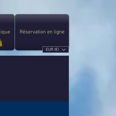
tique
Réservation en ligne
EUR (€)