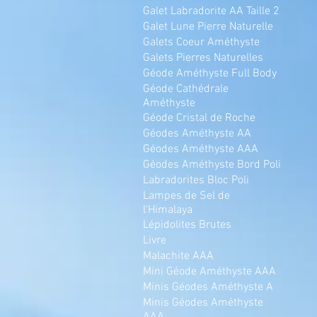
Galet Labradorite AA Taille 2
Galet Lune Pierre Naturelle
Galets Coeur Améthyste
Galets Pierres Naturelles
Géode Améthyste Full Body
Géode Cathédrale
Améthyste
Géode Cristal de Roche
Géodes Améthyste AA
Géodes Améthyste AAA
Géodes Améthyste Bord Poli
Labradorites Bloc Poli
Lampes de Sel de
l'Himalaya
Lépidolites Brutes
Livre
Malachite AAA
Mini Géode Améthyste AAA
Minis Géodes Améthyste A
Minis Géodes Améthyste