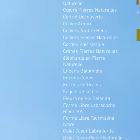
Naturelle
Cœurs Pierres Naturelles
P
Coffret Découverte
P
1
Collier Ambre
Colliers Ambre Bébé
Colliers Pierres Naturelles
Cordon noir simple
Crânes Pierres Naturelles
éléphants en Pierre
Naturelle
Encens Bâtonnets
Encens Cônes
Encens en Grains
Fagots de Cèdre
Fleurs de Vie Sélénite
Forme Libre Labradorite
Bleue AA
Forme Libre Tourmaline
Noire
Galet Coeur Labradorite
Galet Coeur Pierre Naturelle