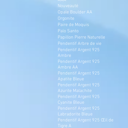
AAA
Nouveauté
Opale Boulder AA
Orgonite
Paire de Moquis
Palo Santo
Papillon Pierre Naturelle
Pendentif Arbre de vie
Pendentif Argent 925
Ambre
Pendentif Argent 925
Ambre AA
Pendentif Argent 925
Apatite Bleue
Pendentif Argent 925
Azurite Malachite
Pendentif Argent 925
Cyanite Bleue
Pendentif Argent 925
Labradorite Bleue
Pendentif Argent 925 Œil de
Tigre A