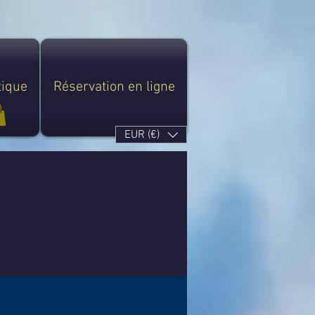
tique
Réservation en ligne
EUR (€)