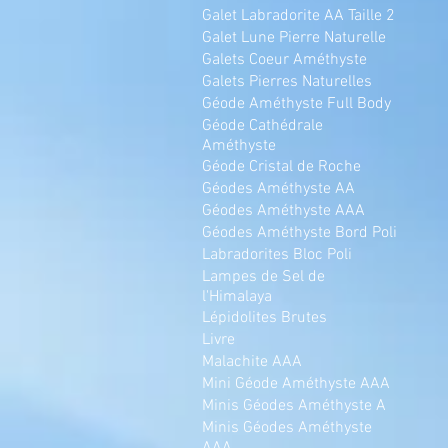
Galet Labradorite AA Taille 2
Galet Lune Pierre Naturelle
Galets Coeur Améthyste
Galets Pierres Naturelles
Géode Améthyste Full Body
Géode Cathédrale
Améthyste
Géode Cristal de Roche
Géodes Améthyste AA
Géodes Améthyste AAA
Géodes Améthyste Bord Poli
Labradorites Bloc Poli
Lampes de Sel de
l'Himalaya
Lépidolites Brutes
Livre
Malachite AAA
Mini Géode Améthyste AAA
Minis Géodes Améthyste A
Minis Géodes Améthyste