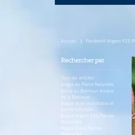
Accueil
Pendentif Argent 925 Pi
Rechercher par
Tous les articles
Anges en Pierre Naturelle
Arbre du Bonheur Ambre
de la Baltique
Bague acier inoxydable et
pierre naturelle
Bague Argent 925 Pierres
Naturelles
Bague Ovale Pierres
Naturelles