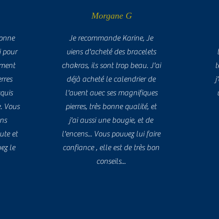
Morgane G
sonne
Je recommande Karine, Je
 pour
viens d'acheté des bracelets
tement
chakras, ils sont trop beau. J'ai
t
erres
déjà acheté le calendrier de
j
cquis
l'avent avec ses magnifiques
e. Vous
pierres, très bonne qualité, et
ans
j'ai aussi une bougie, et de
ute et
l'encens... Vous pouvez lui faire
ez le
confiance , elle est de très bon
conseils...