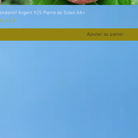
endentif Argent 925 Pierre de Soleil AA+
rix
46,60 €
Ajouter au panier