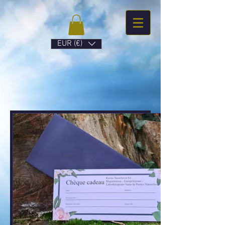
EUR (€)