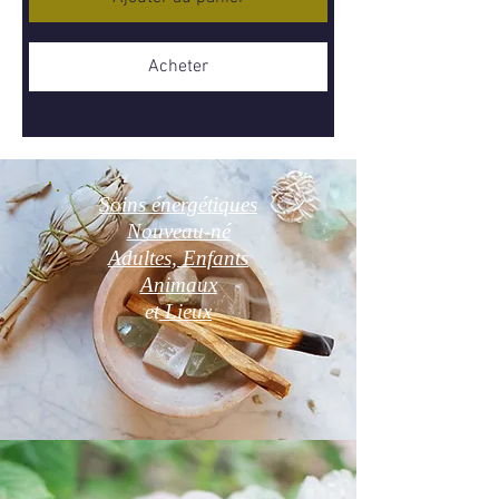
Acheter
Soins énergétiques
Nouveau-né
Adultes, Enfants
Animaux
et
Lieux