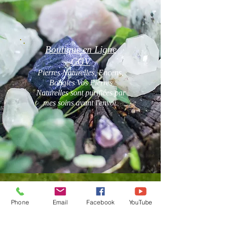
Boutique en Ligne
CGV
Pierres Naturelles, Encens,
Bougies Vos Pierres
Naturelles sont purifiées par
mes soins avant l'envoi.
Phone
Email
Facebook
YouTube