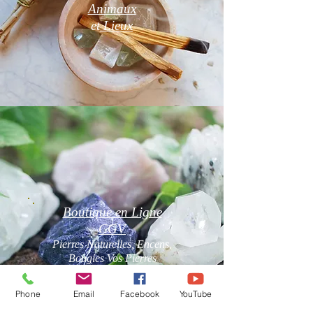
Animaux
et
Lieux
Boutique en Ligne
CGV
Pierres Naturelles, Encens,
Bougies Vos Pierres
Naturelles sont purifiées par
mes soins avant l'envoi.
Phone
Email
Facebook
YouTube