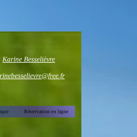
Karine Besselièvre
rinebesselievre@free.fr
ique
Réservation en ligne