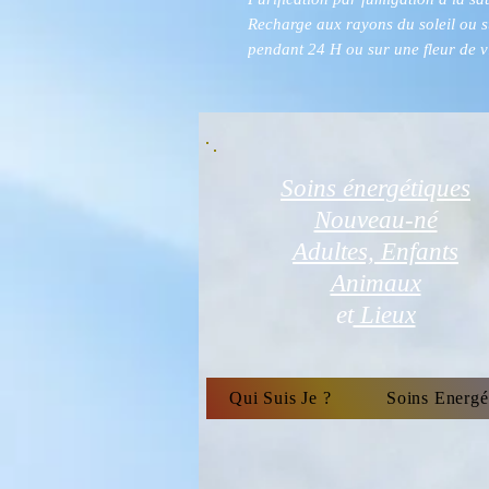
Recharge aux rayons du soleil ou 
pendant 24 H
ou sur une fleur de v
Soins énergétiques
Nouveau-né
Adultes, Enfants
Animaux
et
Lieux
Qui Suis Je ?
Soins Energé