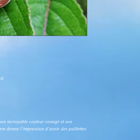
il
 son incroyable couleur orangé et son
ierre donne l’impression d’avoir des paillettes