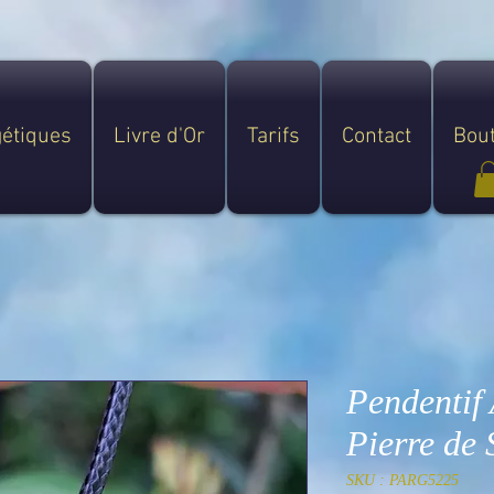
gétiques
Livre d'Or
Tarifs
Contact
Bou
Pendentif
Pierre de 
SKU : PARG5225