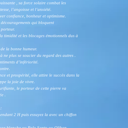
uissante , sa force solaire combat les
tesse, l’angoisse et l’anxiété.
uver confiance, bonheur et optimisme.
 de découragements qui bloquent
porteur.
la timidité et les blocages émotionnels dus à
.
et de la bonne humeur.
e à ne plus se soucier du regard des autres .
ntiments d’infériorité.
ontre.
ce et prospérité, elle attire le succès dans la
ppe la joie de vivre.
rifiante, le porteur de cette pierre va
ée .
:
pendant 2 H puis essuyez la avec un chiffon
auge blanche ou Palo Santo ou Oliban