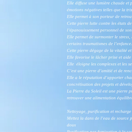
Elle diffuse une lumière chaude et p
émotions négatives telles que la tris
Elle permet à son porteur de retro
Cette pierre lutte contre les états
l’épanouissement personnel de son 
Elle permet de surmonter le stress, 
certains traumatismes de l’enfance
Cette pierre dégage de la vitalité 
Elle favorise le lâcher prise et aid
Elle éloigne les complexes et les se
C’est une pierre d’amitié et de renc
Elle a le réputation d’apporter chan
concrétisation des projets et dévelo
La Pierre du Soleil est une pierre pu
retrouver une alimentation équilibr
Nettoyage, purification et recharge 
Mettez la dans de l’eau de source 
doux
Purification par fumigation à la s