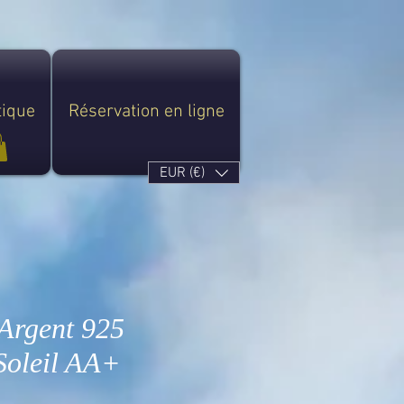
tique
Réservation en ligne
EUR (€)
 Argent 925
Soleil AA+