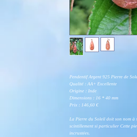
Pendentif Argent 925 Pierre de Sole
Qualité : AA+ Excellente
Origine : Inde
Dimensions : 16 * 40 mm
Prix : 146,60 €
La Pierre du Soleil doit son nom à
scintillement si particulier Cette p
incrustées.