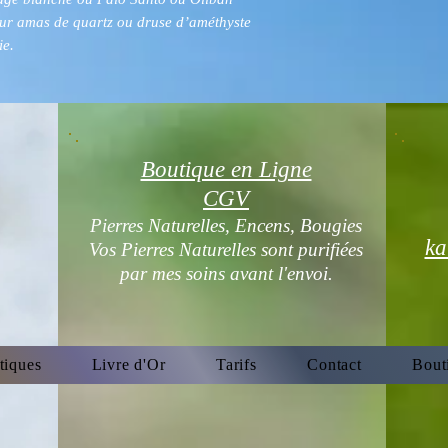
sur amas de quartz ou druse d’améthyste
ie.
Boutique en Ligne
CGV
Pierres Naturelles, Encens, Bougies
ka
Vos Pierres Naturelles sont purifiées
par mes soins avant l'envoi.
tiques
Livre d'Or
Tarifs
Contact
Bout