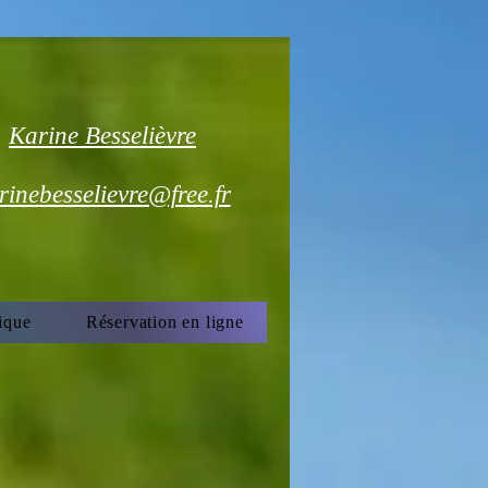
Karine Besselièvre
rinebesselievre@free.fr
ique
Réservation en ligne