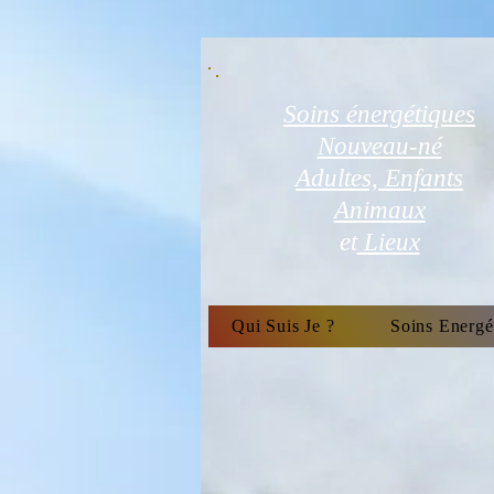
Soins énergétiques
Nouveau-né
Adultes, Enfants
Animaux
et
Lieux
Qui Suis Je ?
Soins Energé