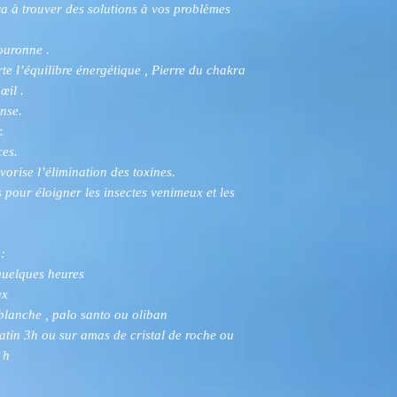
era à trouver des solutions à vos problèmes
ouronne .
e l’équilibre énergétique , Pierre du chakra
œil .
ense.
.
ces.
vorise l’élimination des toxines.
es pour éloigner les insectes venimeux et les
:
quelques heures
ux
blanche , palo santo ou oliban
atin 3h ou sur amas de cristal de roche ou
 h