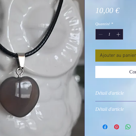
Prix
10,00 €
Quantité
*
Ajouter au panier
Com
Détail d'article
Photo non contractue
Détail d'article
vendu sans cordon