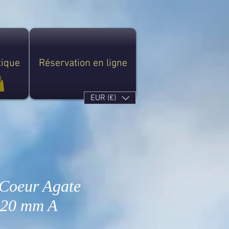
tique
Réservation en ligne
EUR (€)
 Coeur Agate
 20 mm A