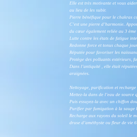
Elle est très motivante et vous aid
au lieu de les subir.
Pierre bénéfique pour le chakras c
C’est une pierre d’harmonie. Apport
du cœur également reliée au 3 ème 
Lutte contre les états de fatigue int
Redonne force et tonus chaque jour
Réputée pour favoriser les naissan
Protège des polluants extérieurs, fa
Dans l’antiquité , elle était réputé
araignées.
Nettoyage, purification et recharge 
Mettez-la dans de l’eau de source 
Puis essuyez-la avec un chiffon do
Purifier par fumigation à la sauge 
Recharge aux rayons du soleil le m
druse d’améthyste ou fleur de vie 6