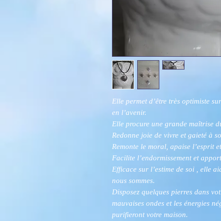
Elle permet d’être très optimiste su
en l’avenir.
Elle procure une grande maîtrise du 
Redonne joie de vivre et gaieté à s
Remonte le moral, apaise l’esprit et
Facilite l’endormissement et appor
Efficace sur l’estime de soi , elle
nous sommes.
Disposez quelques pierres dans votr
mauvaises ondes et les énergies nég
purifieront votre maison.