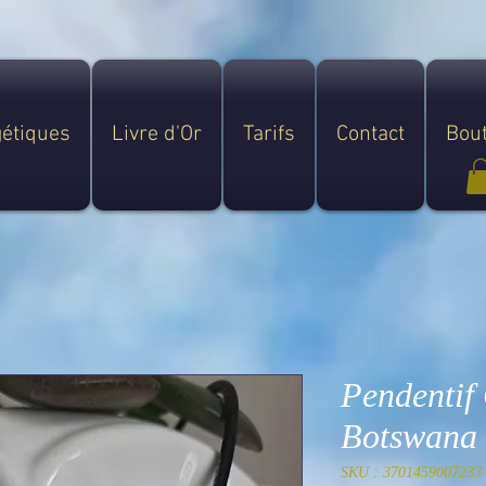
gétiques
Livre d'Or
Tarifs
Contact
Bou
Pendentif
Botswana
SKU : 3701459007233