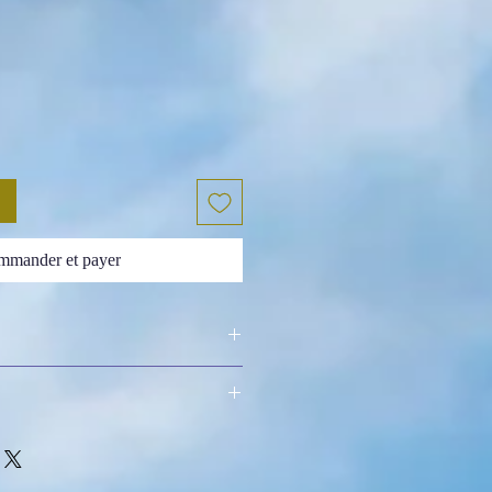
mander et payer
lle