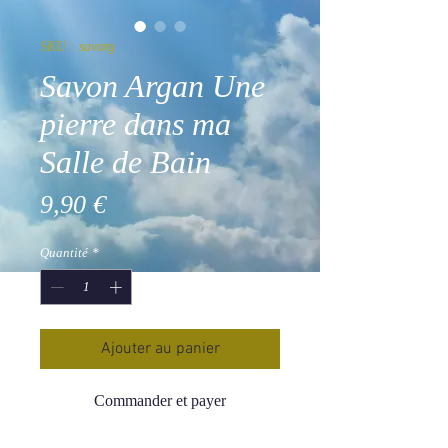
SKU : savarg
Savon Argan Une
pierre dans ma
Salle de Bain
Prix
9,90 €
Quantité
*
Ajouter au panier
Commander et payer