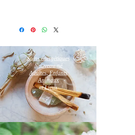
d'étouffement déconseillé aux enfants
de moins de 3 ans
Soins énergétiques
Nouveau-né
Adultes, Enfants
Animaux
et
Lieux