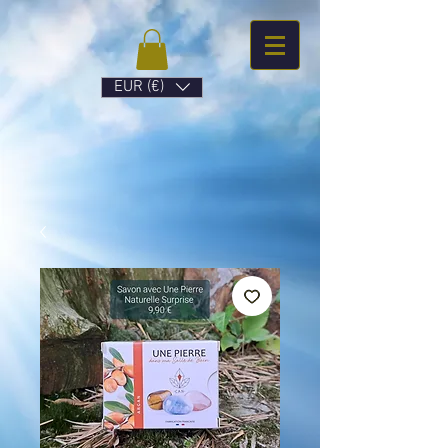
EUR (€)