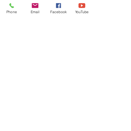
Phone
Email
Facebook
YouTube
Karine Besselièvre
karinebesselievre@free.fr