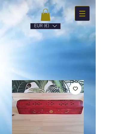
EUR (€)