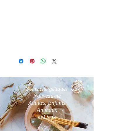
Porte Encens Coffret Bois 30 cm "
Soleil et Lune"
Pour encens en bâtonnets et cônes
Détail d'article
Photos non contractuelles
Soins énergétiques
Nouveau-né
Adultes, Enfants
Animaux
et
Lieux