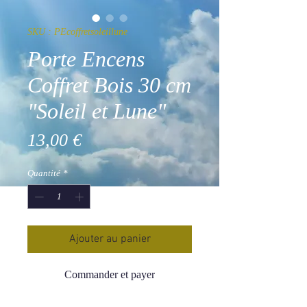
SKU : PEcoffretsoleillune
Porte Encens
Coffret Bois 30 cm
"Soleil et Lune"
Prix
13,00 €
Quantité
*
Ajouter au panier
Commander et payer