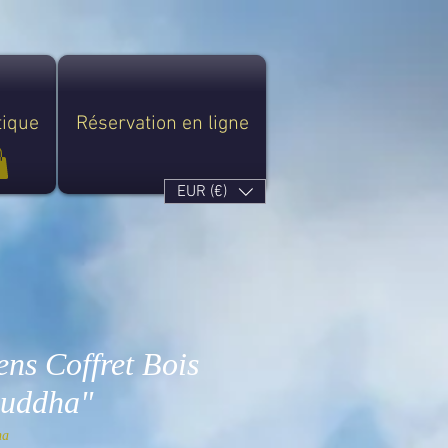
tique
Réservation en ligne
EUR (€)
ns Coffret Bois
ouddha"
ha