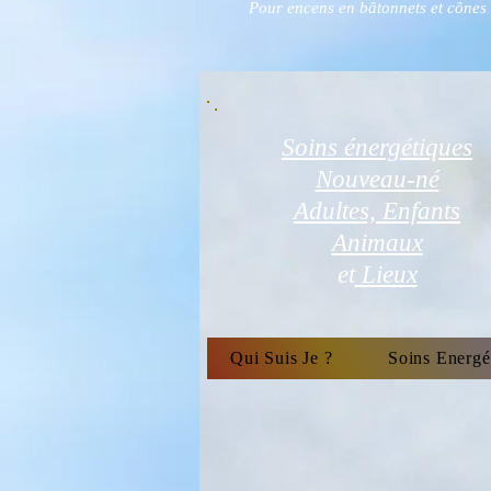
Pour encens en bâtonnets et cônes
Soins énergétiques
Nouveau-né
Adultes, Enfants
Animaux
et
Lieux
Qui Suis Je ?
Soins Energé