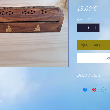
Prix
13,00 €
Quantité
*
Ajouter au panier
Com
Détail d'article
Photos non contractu
a"