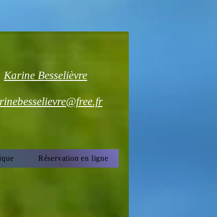
Karine Besselièvre
rinebesselievre@free.fr
ique
Réservation en ligne