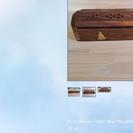
Porte Encens Coffret Bois "Bouddh
30 cm