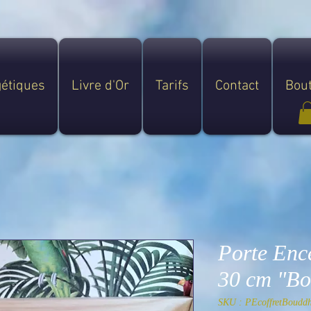
gétiques
Livre d'Or
Tarifs
Contact
Bou
Porte Ence
30 cm "B
SKU : PEcoffretBoudd