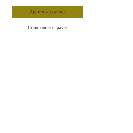
Ajouter au panier
Commander et payer
Pendentif Argent 925 Purpurite AA
Rectangle
Origine : Etats-Unis
Dimensions : 2.2 * 1.5 cm
Qualité : AA Très élevé
Prix : 130 €
La purpurite est associée à des
pouvoirs de guérison et de protection
dans de nombreuses cultures.C’est
une pierre spirituelle.