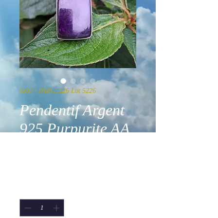
SKU : PARG5226 Lot 5226
Pendentif Argent
925 Purpurite AA
Rectangle
Prix
130,00 €
Quantité
*