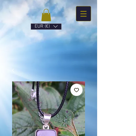
EUR (€)