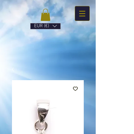
EUR (€)