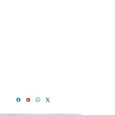
apaisant
Lutte contre les états de tristesse
intense
Libère des blocages émotionnels et
affectifs
Les angoisses,les craintes et les peurs
sont surmontées et évacuées
Nettoyage,purification, recharge :
Nettoyage et purification par
fumigation à la sauge blanche
Recharge aux rayons de Lune ou du
soleil ou sur amas de quartz ou sur
une druse d’Améthyste 24h