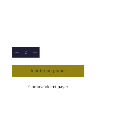
925 Malachite AA
Goutte
Prix
95,00 €
Quantité
*
Ajouter au panier
Commander et payer
Pendentif argent 925 Malachite