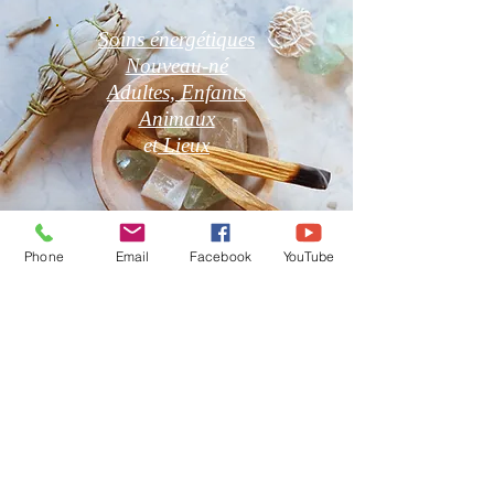
Soins énergétiques
Nouveau-né
Adultes, Enfants
Animaux
et
Lieux
Phone
Email
Facebook
YouTube
Boutique en Ligne
CGV
Pierres Naturelles, Encens,