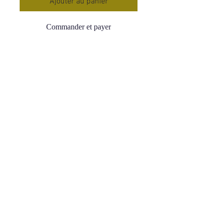
Ajouter au panier
Commander et payer
Ambre de la Baltique
Qualité AA Très élevé
Poids : 6 g
Origine : Lituanie
Lien pour les chaînes en acier
inoxydable :
Chaîne acier inoxydable
L’Ambre est purificatrice, absorbant
le mal-être , redonnant de l’énergie,
du courage et du dynamismeElle
procure beaucoup de bien aux
personnes en détresse morale ou