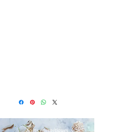
au soleil du matin pendant 2h ou sur
amas de cristal de roche ou géode
d'améthyste ou fleur de vie.L'Ambre
de la Baltique ( succin) a un coût , lui
seul possède les bienfaits, ce qui
justifie son prix.L'Ambre qui se fait
appeler Copal et Damar en ont
l'aspect mais aucuns bienfaits
.L'Ambre est une résine en non une
pierre.
Informations complémentaires :
Boîte offerte
Soins énergétiques