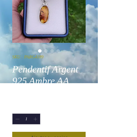
SKU : PARG4189
Pendentif Argent
925 Ambre AA
Prix
90,00 €
Quantité
*