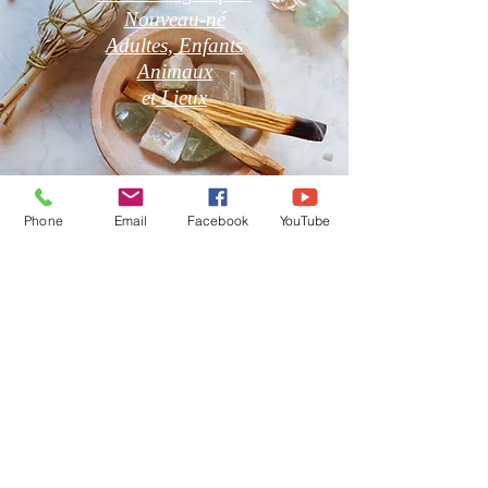
Nouveau-né
Adultes, Enfants
Animaux
et
Lieux
Phone
Email
Facebook
YouTube
Boutique en Ligne
CGV
Pierres Naturelles, Encens,
Bougies Vos Pierres
Naturelles sont purifiées par