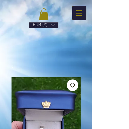
EUR (€)