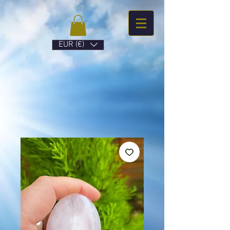
EUR (€)