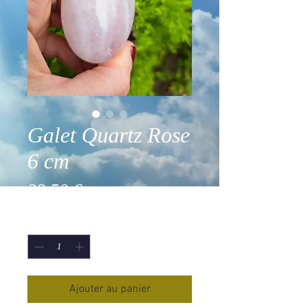
Galet Quartz Rose
6 cm
Prix
22,50 €
Quantité
*
Ajouter au panier