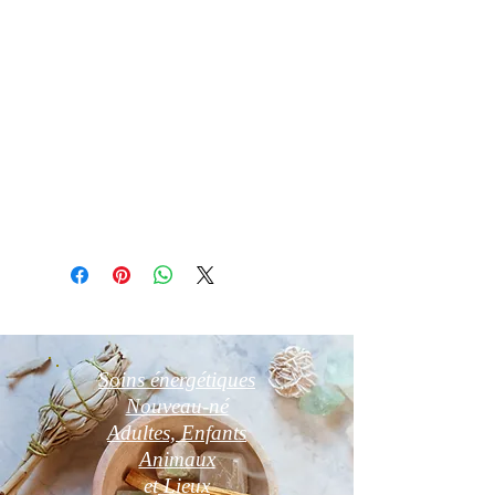
Puis séchez le avec un chiffon doux
Purifier par fumigation à la sauge
blanche
Recharge aux rayons du soleil le
matin 3h ou sur un amas de quartz
pendant 24h
Détail d'article
Photos non contractuelles
Soins énergétiques
Nouveau-né
Adultes, Enfants
Animaux
et
Lieux