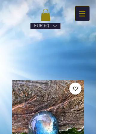
EUR (€)