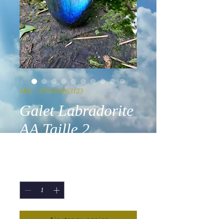
SKU : 3701459063123
Galet Labradorite
AA Taille 2
Prix
18,00 €
Quantité
*