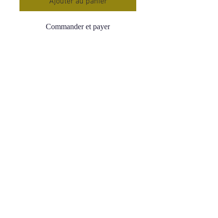
Ajouter au panier
Commander et payer
Galet Labradorite
Qualité AA Très élevé
Taille 2 : entre 50 et 70 mm
Poids : 110 à 250 g
Origine Madagascar
La Labradorite agit comme un
bouclier et protège des énergies
négatives, elle les absorbe puis les
dissout
Restructure les corps énergétiques
Renforce l'aura
Pierre de régénération