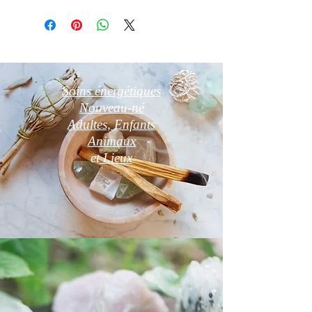
Soins énergétiques
Nouveau-né
Adultes, Enfants
Animaux
et
Lieux