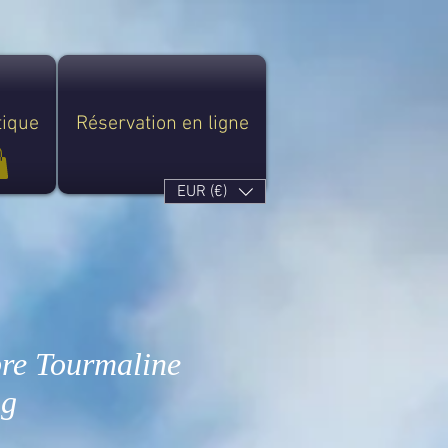
tique
Réservation en ligne
EUR (€)
re Tourmaline
 g