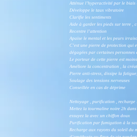
Atténue l’hyperactivité par le biais
Développe le taux vibratoire
Clarifie les sentiments
Aide à garder les pieds sur terre ,
Recentre l’attention
Apaise le mental et les peurs irrai
C’est une pierre de protection qui 
dégagées par certaines personnes e
Le porteur de cette pierre est moin
Améliore la concentration , la créati
Pierre anti-stress, dissipe la fatigu
Soulage des tensions nerveuses
Conseillée en cas de déprime
Nettoyage , purification , recharge 
Mettez la tourmaline noire 2h dans
essuyez la avec un chiffon doux
Purification par fumigation à la s
Recharge aux rayons du soleil du 
d’améthyste ou fleur de vie pendan