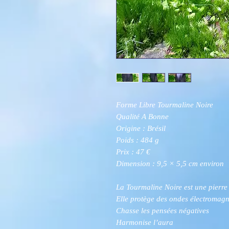
Forme Libre Tourmaline Noire
Qualité A Bonne
Origine : Brésil
Poids : 484 g
Prix : 47 €
Dimension : 9,5 × 5,5 cm environ
La Tourmaline Noire est une pierre
Elle protège des ondes électromagn
Chasse les pensées négatives
Harmonise l’aura