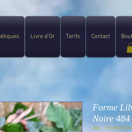
gétiques
Livre d'Or
Tarifs
Contact
Bou
Forme Lib
Noire 484
SKU : 3701459071494