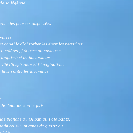
 de sa légèreté
 calme les pensées dispersées
sonnées
est capable d’absorber les énergies négatives
n colères , jalouses ou envieuses.
s angoissé et moins anxieux
vité l’inspiration et l’imagination.
e, lutte contre les insomnies
:
 de l’eau de source puis
auge blanche ou Oliban ou Palo Santo.
matin ou sur un amas de quartz ou
t 24 h