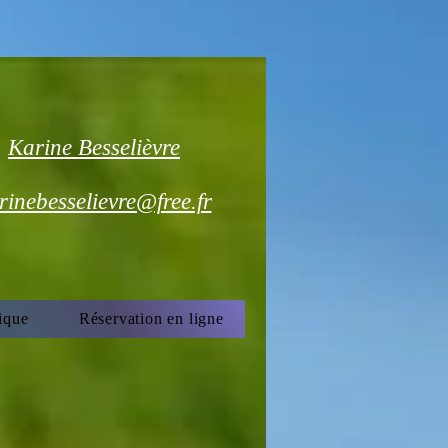
Karine Besselièvre
rinebesselievre@free.fr
ique
Réservation en ligne