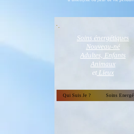
Soins énergétiques
Nouveau-né
Adultes, Enfants
Animaux
et
Lieux
Qui Suis Je ?
Soins Energé