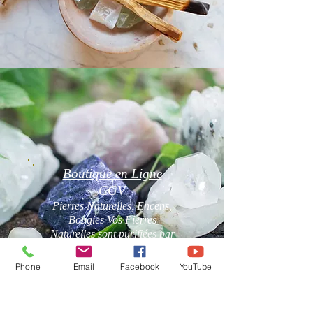
Boutique en Ligne
CGV
Pierres Naturelles, Encens,
Bougies Vos Pierres
Naturelles sont purifiées par
mes soins avant l'envoi.
Phone
Email
Facebook
YouTube