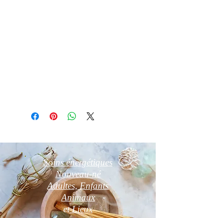
Pierre de régénération
Anti-fatigue physique ou mentale
Équilibre les émotions
Développe l'intuition et favorise les
rêves prémonitoires
Dans votre lieu de vie ou de travail,
elle protègera le lieu.
Soins énergétiques
Nouveau-né
Adultes, Enfants
Animaux
et
Lieux