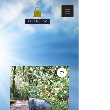
EUR (€)