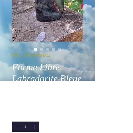
SKU : 3701459094752
Forme Libre
Labradorite Bleue
A 355 g
Prix
49,90 €
Quantité
*