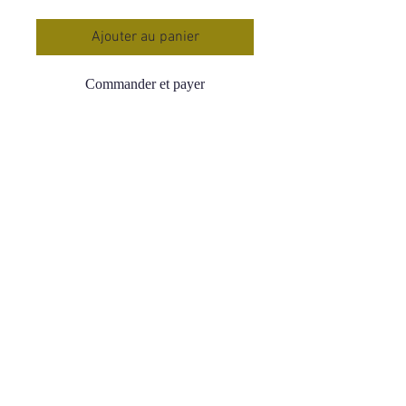
Ajouter au panier
Commander et payer
Forme libre Labradorite Bleue
Qualité : A Bonne
Origine : Madagascar
Dimensions : 9*7*3 cm
Poids : 354 g
Prix : 49.90
La Labradorite agit comme un
bouclier et protège des énergies
négatives,
elle les absorbe puis les dissout.
Restructure les corps énergétiques
Renforce l'aura