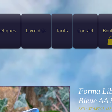
gétiques
Livre d'Or
Tarifs
Contact
Bou
Forma Lib
Bleue AA 
SKU : 3701459071432