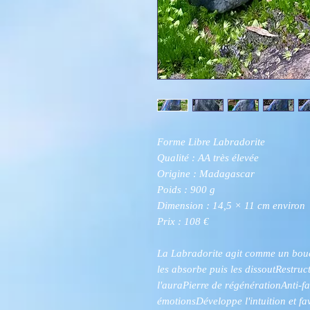
Forme Libre Labradorite
Qualité : AA très élevée
Origine : Madagascar
Poids : 900 g
Dimension : 14,5 × 11 cm environ
Prix : 108 €
La Labradorite agit comme un boucl
les absorbe puis les dissoutRestruc
l'auraPierre de régénérationAnti-f
émotionsDéveloppe l'intuition et fa