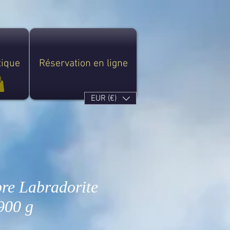
tique
Réservation en ligne
EUR (€)
re Labradorite
900 g