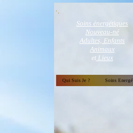
Soins énergétiques
Nouveau-né
Adultes, Enfants
Animaux
et
Lieux
Qui Suis Je ?
Soins Energé