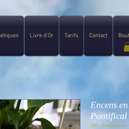
gétiques
Livre d'Or
Tarifs
Contact
Bou
Encens en
Pontifical
SKU : pontificalgrain