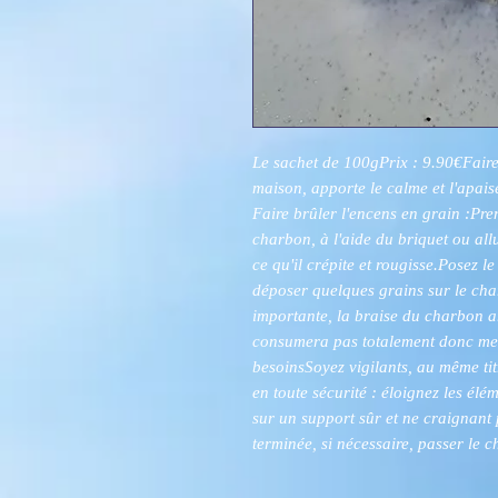
Le sachet de 100gPrix : 9.90€Faire
maison, apporte le calme et l'apai
Faire brûler l'encens en grain :Pre
charbon, à l'aide du briquet ou al
ce qu'il crépite et rougisse.Posez l
déposer quelques grains sur le cha
importante, la braise du charbon ar
consumera pas totalement donc mette
besoinsSoyez vigilants, au même tit
en toute sécurité : éloignez les él
sur un support sûr et ne craignant 
terminée, si nécessaire, passer le c