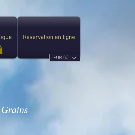
tique
Réservation en ligne
EUR (€)
 Grains