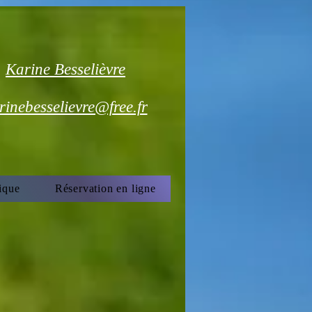
Karine Besselièvre
rinebesselievre@free.fr
ique
Réservation en ligne