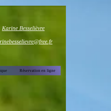
Karine Besselièvre
rinebesselievre@free.fr
ique
Réservation en ligne