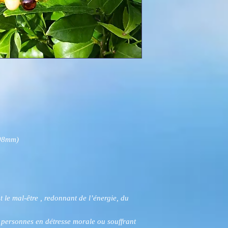
-08mm)
t le mal-être , redonnant de l’énergie, du
 personnes en détresse morale ou souffrant