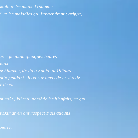
t soulage les maux d'estomac.
é, et les maladies qui l'engendrent ( grippe,
ource pendant quelques heures
 doux
ge blanche, de Palo Santo ou Oliban.
matin pendant 2h ou sur amas de cristal de
r de vie.
n coût , lui seul possède les bienfaits, ce qui
et Damar en ont l'aspect mais aucuns
pierre.