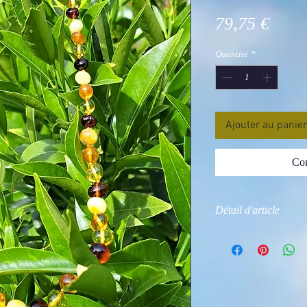
Prix
79,75 €
Quantité
*
Ajouter au panier
Com
Détail d'article
Photo non contractue