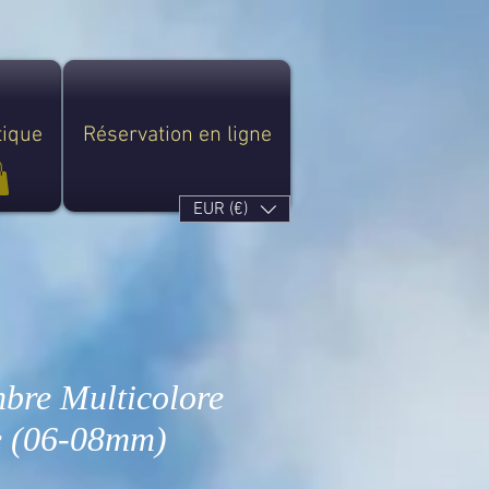
tique
Réservation en ligne
EUR (€)
mbre Multicolore
e (06-08mm)