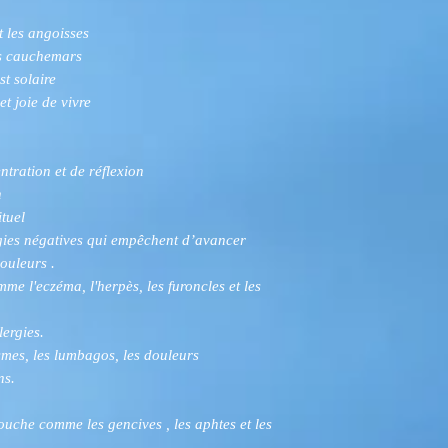
et les angoisses
ns cauchemars
st solaire
et joie de vivre
tration et de réflexion
n
ituel
ergies négatives qui empêchent d’avancer
ouleurs .
e l'eczéma, l'herpès, les furoncles et les
lergies.
smes, les lumbagos, les douleurs
ns.
uche comme les gencives , les aphtes et les