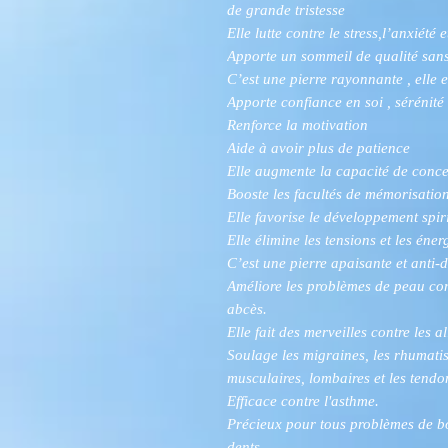
de grande tristesse
Elle lutte contre le stress,l’anxiété 
Apporte un sommeil de qualité sa
C’est une pierre rayonnante , elle e
Apporte confiance en soi , sérénité 
Renforce la motivation
Aide à avoir plus de patience
Elle augmente la capacité de concen
Booste les facultés de mémorisatio
Elle favorise le développement spir
Elle élimine les tensions et les én
C’est une pierre apaisante et anti-d
Améliore les problèmes de peau comm
abcès.
Elle fait des merveilles contre les al
Soulage les migraines, les rhumati
musculaires, lombaires et les tendo
Efficace contre l'asthme.
Précieux pour tous problèmes de bo
dents.