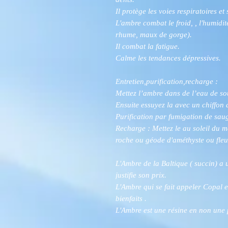
Il protège les voies respiratoires e
L'ambre combat le froid, , l'humidit
rhume, maux de gorge).
Il combat la fatigue.
Calme les tendances dépressives.
Entretien,purification,recharge :
Mettez l’ambre dans de l’eau de s
Ensuite essuyez la avec un chiffon
Purification par fumigation de sau
Recharge : Mettez le au soleil du 
roche ou géode d'améthyste ou fleu
L'Ambre de la Baltique ( succin) a u
justifie son prix.
L'Ambre qui se fait appeler Copal 
bienfaits .
L'Ambre est une résine en non une 