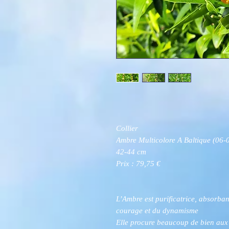
Collier
Ambre Multicolore A Baltique (06
42-44 cm
Prix : 79,75 €
L’Ambre est purificatrice, absorban
courage et du dynamisme
Elle procure beaucoup de bien aux