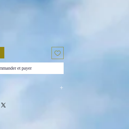
mander et payer
lle