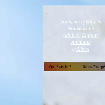
Soins énergétiques
Nouveau-né
Adultes, Enfants
Animaux
et
Lieux
Qui Suis Je ?
Soins Energé