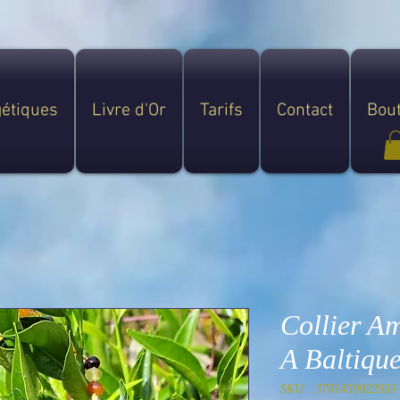
gétiques
Livre d'Or
Tarifs
Contact
Bou
Collier A
A Baltiqu
SKU : 3701459022939