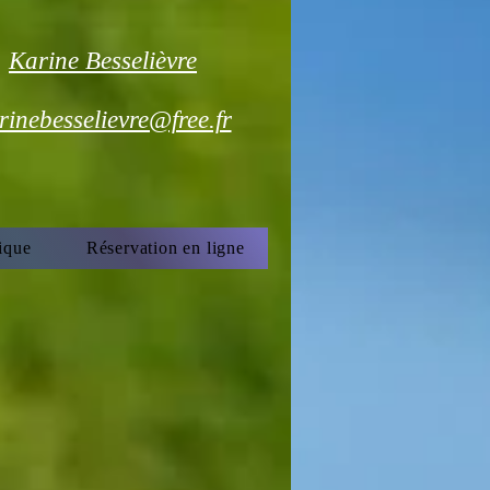
Karine Besselièvre
rinebesselievre@free.fr
ique
Réservation en ligne