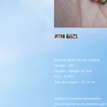
Bracelet Boule 06 mm Unakite
Qualité : AB
Origine : Afrique du Sud
Prix : 11,90 €
Tour de poignet : 16-18 cm
renforce le système immunitaire
Elle permet de se reconstruire apr