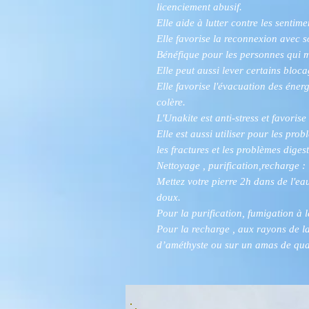
licenciement abusif.
Elle aide à lutter contre les sentim
Elle favorise la reconnexion avec s
Bénéfique pour les personnes qui m
Elle peut aussi lever certains bloc
Elle favorise l'évacuation des énerg
colère.
L'Unakite est anti-stress et favoris
Elle est aussi utiliser pour les prob
les fractures et les problèmes digest
Nettoyage , purification,recharge :
Mettez votre pierre 2h dans de l'ea
doux.
Pour la purification, fumigation à 
Pour la recharge , aux rayons de l
d’améthyste ou sur un amas de quar