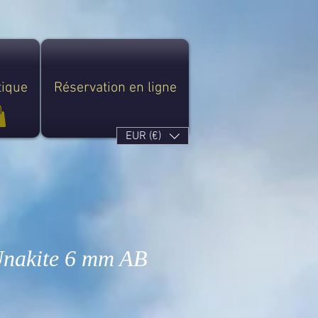
tique
Réservation en ligne
EUR (€)
Unakite 6 mm AB