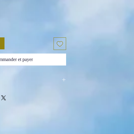
mander et payer
lle