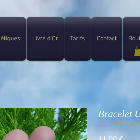
gétiques
Livre d'Or
Tarifs
Contact
Bou
Bracelet 
SKU : 3701459010288
Prix
11,90 €