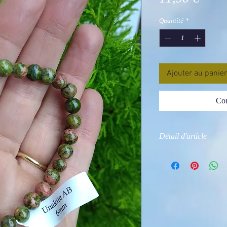
Quantité
*
Ajouter au panier
Com
Détail d'article
Photo non contractue