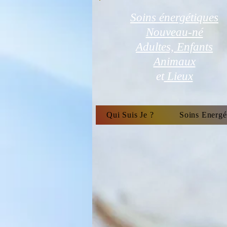
Soins énergétiques
Nouveau-né
Adultes, Enfants
Animaux
et
Lieux
Qui Suis Je ?
Soins Energé