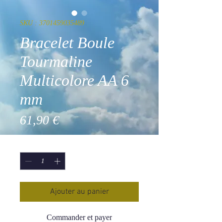
SKU : 3701459035489
Bracelet Boule
Tourmaline
Multicolore AA 6
mm
Prix
61,90 €
Quantité
*
Ajouter au panier
Commander et payer