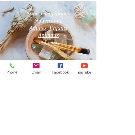
Soins énergétiques
Nouveau-né
Adultes, Enfants
Animaux
et
Lieux
Phone
Email
Facebook
YouTube
Boutique en Ligne
CGV