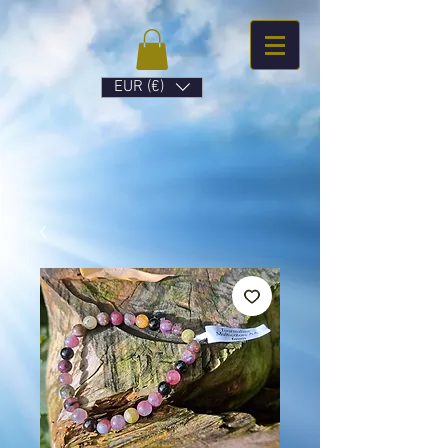
EUR (€)