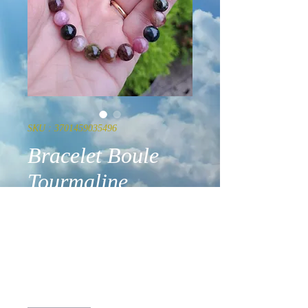
SKU : 3701459035496
Bracelet Boule
Tourmaline
Multicolore AA 8
mm
Prix
51,90 €
Quantité
*