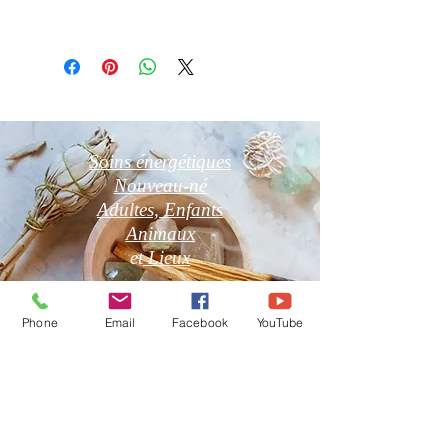
Photo non contractuelle
Soins énergétiques
Nouveau-né
Adultes, Enfants
Animaux
et
Lieux
Phone
Email
Facebook
YouTube