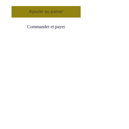
Ajouter au panier
Commander et payer
Bracelet Boule 6 mm Quartz Rose
Qualité AA
Tour de poignet : 16-18 cms
Origine : Madagascar
Prix : 18,90 €
Le quartz rose apaise et permet de
soigner les blessures affectives
profondes,les peines de cœur et les
traumatismes liés à l’enfance
Développe la confiance en soi et
l’assurance