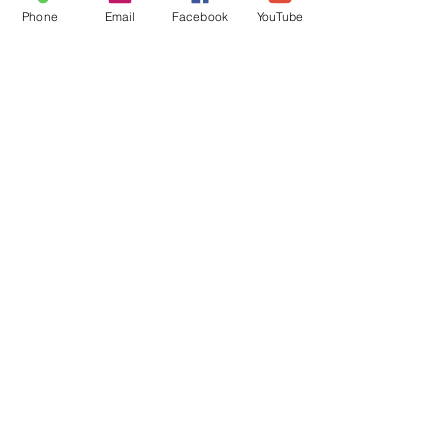
Phone
Email
Facebook
YouTube
Boutique en Ligne
CGV
Pierres Naturelles, Encens,
Bougies Vos Pierres
Naturelles sont purifiées par
mes soins avant l'envoi.