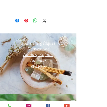
Détail d'article
Photo non contractuelle
Soins énergétiques
Nouveau-né
Adultes, Enfants
Animaux
et
Lieux