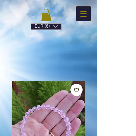
EUR (€)