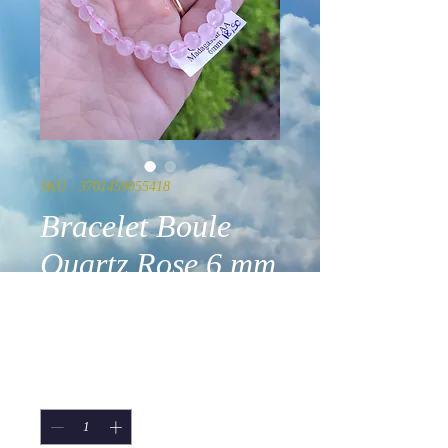
SKU : 3701459055418
Bracelet Boule
Quartz Rose 6 mm
AA
Prix
18,90 €
Quantité
*