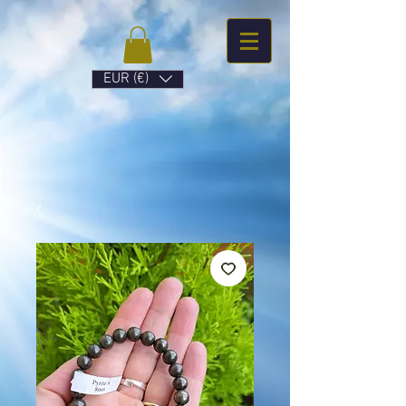
EUR (€)