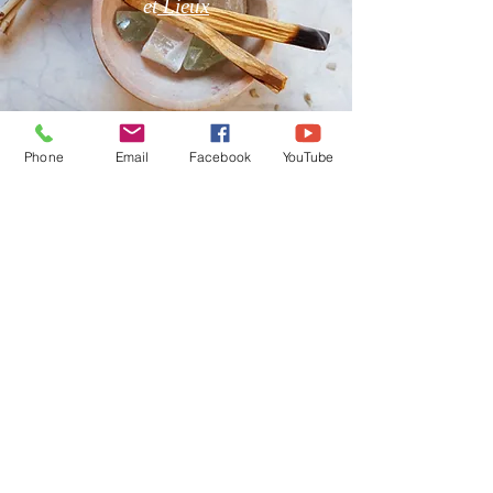
et
Lieux
Phone
Email
Facebook
YouTube
Boutique en Ligne
CGV
Pierres Naturelles, Encens,
Bougies Vos Pierres
Naturelles sont purifiées par
mes soins avant l'envoi.