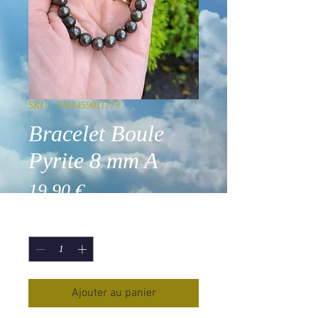
SKU : 3701459011773
Bracelet Boule
Pyrite 8 mm A
Prix
19,90 €
Quantité
*
Ajouter au panier