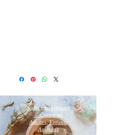
Purification par fumigation à la sauge
blanche, palo santo ou oliban
Recharge aux rayons lunaires ou sur
amas de cristal de roche ou druse
d’améthyste
ou fleur de vie 24 h
Détail d'article
Photo non contractuelle
Soins énergétiques
Nouveau-né
Adultes, Enfants
Animaux