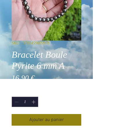
SKU : 3701459009978
Bracelet Boule
Pyrite 6 mm A
Prix
16,90 €
Quantité
*
Ajouter au panier