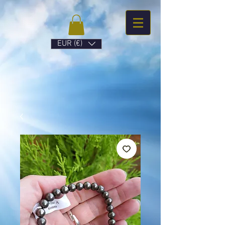
EUR (€)