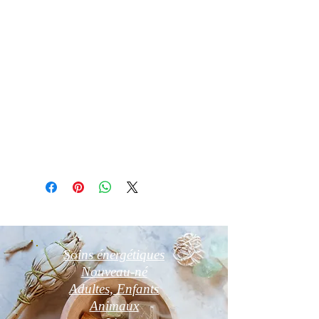
Purification par fumigation à la sauge
blanche, palo santo ou oliban
Recharge aux rayons lunaires ou sur
amas de cristal de roche ou druse
d’améthyste
ou fleur de vie 24 h
Détail d'article
Photo non contractuelle
Soins énergétiques
Nouveau-né
Adultes, Enfants
Animaux