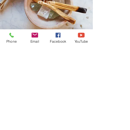
et
Lieux
Phone
Email
Facebook
YouTube
Boutique en Ligne
CGV
Pierres Naturelles, Encens,
Bougies Vos Pierres
Naturelles sont purifiées par
mes soins avant l'envoi.