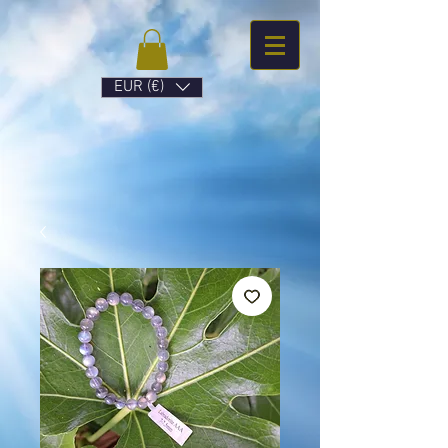
EUR (€)