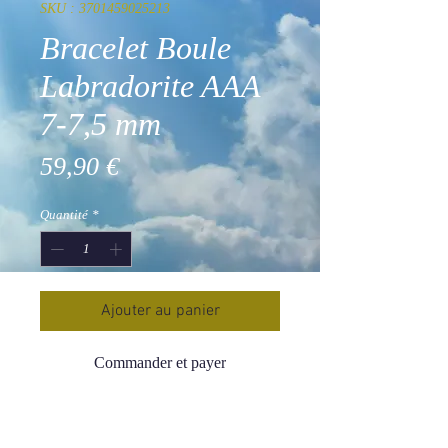
SKU : 3701459025213
Bracelet Boule
Labradorite AAA
7-7,5 mm
Prix
59,90 €
Quantité
*
Ajouter au panier
Commander et payer