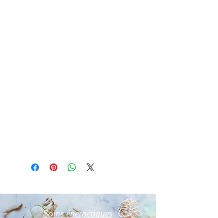
Nettoyage purification Recharge :
Mettre la Labradorite dans de l’eau
de source pendant 2h
Essuyez la avec un chiffon doux
Purifiez la par fumigation à la sauge
blanche, palo santo ou oliban
Rechargez la aux rayons de la lune
ou sur un amas de quartz ou druse
d'améthyste ou fleur de vie pendant
24h
Détail d'article
Photo non contractuelle
Soins énergétiques