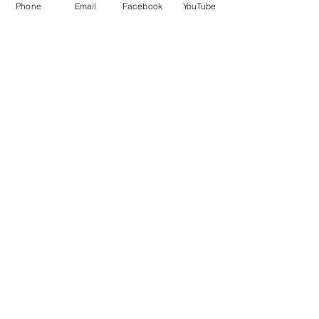
Phone
Email
Facebook
YouTube
mes soins avant l'envoi.
Karine Besselièvre
karinebesselievre@free.fr