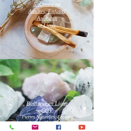
Nouveau-né
Adultes, Enfants
Animaux
et
Lieux
Boutique en Ligne
CGV
Pierres Naturelles, Encens,
Bougies Vos Pierres
Naturelles sont purifiées par