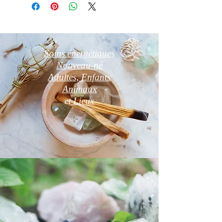
Soins énergétiques
Nouveau-né
Adultes, Enfants
Animaux
et
Lieux