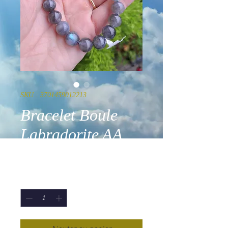
SKU : 3701459012213
Bracelet Boule
Labradorite AA
Prix
59,90 €
Quantité
*