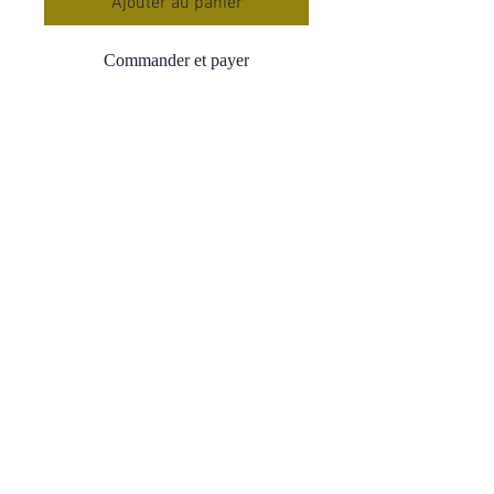
Ajouter au panier
Commander et payer
Bracelet Boule 09,5-10,5mm
Labradorite
Qualité AA : qualité élevée
Tour de Poignet 16-18 cms
Prix : 59,90 €
Origine : Madagascar
La Labradorite agit comme un
bouclier et protège des énergies
négatives, elle les absorbe puis les
dissout
Restructure les corps énergétiques
Renforce l'aura
Pierre de régénération