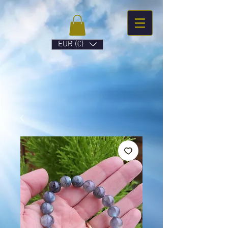
EUR (€)