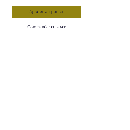
Ajouter au panier
Commander et payer
Bracelet Boule Labradorite
Qualité A
Taille 2
Prix : 29,90 €
Origine : Madagascar
La Labradorite agit comme un
bouclier et protège des énergies
négatives, elle les absorbe puis les
dissout
Restructure les corps énergétiques
Renforce l'aura