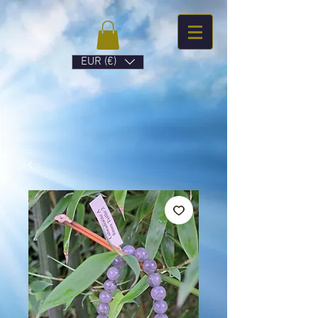
EUR (€)