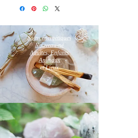
Soins énergétiques
Nouveau-né
Adultes, Enfants
Animaux
et
Lieux