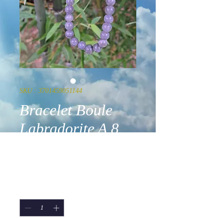
SKU : 3701459051144
Bracelet Boule
Labradorite A 8
mm Taille 2
Prix
29,90 €
Quantité
*