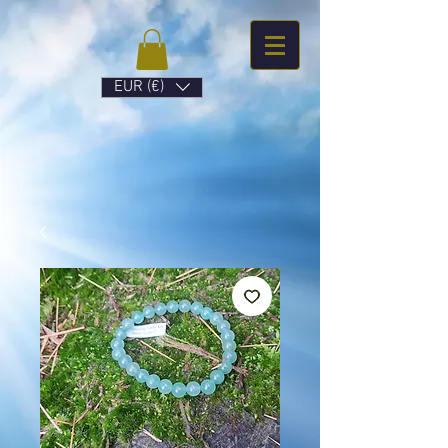
EUR (€)