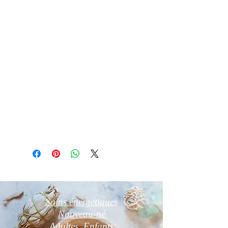
Essuyez la avec un chiffon doux
Purification par fumigation à la sauge
blanche
Recharge aux rayons lunaires ou sur
un amas de quarts ou dans une géode
d’Améthyste
pendant 24 h
Photos non contractuelles
Soins énergétiques
Nouveau-né
Adultes, Enfants