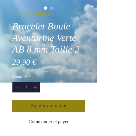
SKU : 3701459052424
Bracelet Boule
Aventurine Verte
AB 8 mm Taille 2
Prix
29,90 €
Quantité
*
Ajouter au panier
Commander et payer