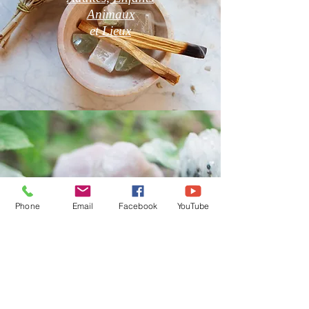
Animaux
et
Lieux
Phone
Email
Facebook
YouTube
Boutique en Ligne
CGV
Pierres Naturelles, Encens,
Bougies Vos Pierres
Naturelles sont purifiées par
mes soins avant l'envoi.