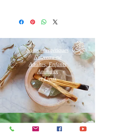
remboursement
Ni repris , ni échangé
Soins énergétiques
Nouveau-né
Adultes, Enfants
Animaux
et
Lieux