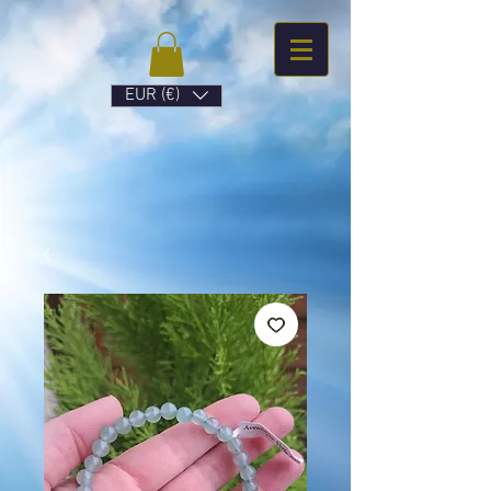
EUR (€)