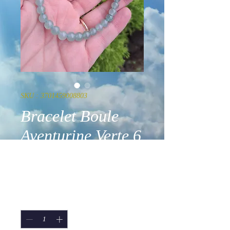
SKU : 3701459008803
Bracelet Boule
Aventurine Verte 6
mm AB
Prix
11,90 €
Quantité
*