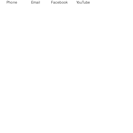
Phone
Email
Facebook
YouTube
Boutique en Ligne
CGV
Pierres Naturelles, Encens,
Bougies Vos Pierres
Naturelles sont purifiées par
mes soins avant l'envoi.