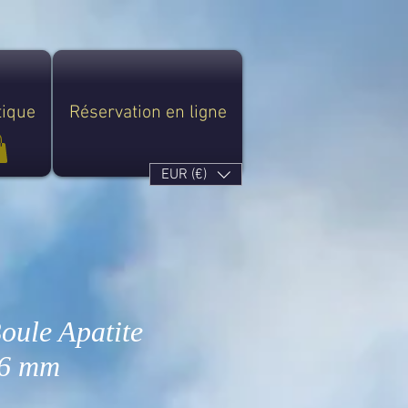
tique
Réservation en ligne
EUR (€)
oule Apatite
 6 mm