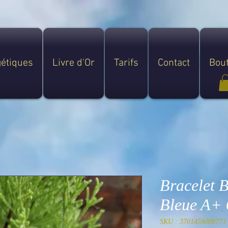
gétiques
Livre d'Or
Tarifs
Contact
Bou
Bracelet B
Bleue A+
SKU : 3701459008773