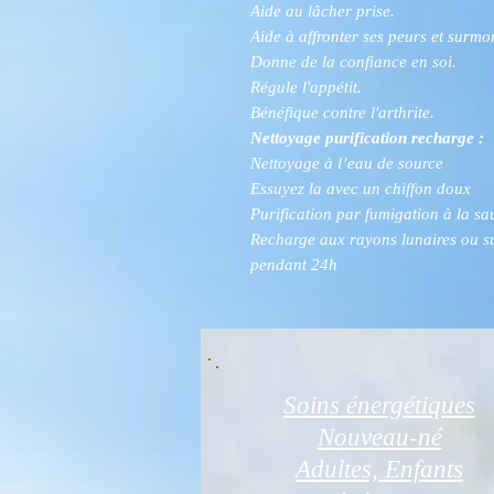
Aide au lâcher prise.
Aide à affronter ses peurs et surmon
Donne de la confiance en soi.
Régule l'appétit.
Bénéfique contre l'arthrite.
Nettoyage purification recharge :
Nettoyage à l’eau de source
Essuyez la avec un chiffon doux
Purification par fumigation à la s
Recharge aux rayons lunaires ou s
pendant 24h
Soins énergétiques
Nouveau-né
Adultes, Enfants