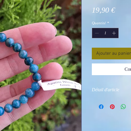
Prix
19,90 €
Quantité
*
Ajouter au panier
Com
Détail d'article
Photo Non contractu