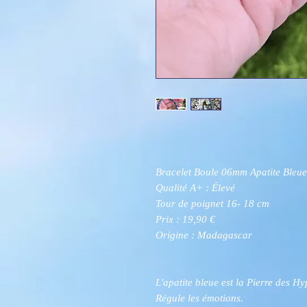
Bracelet Boule 06mm Apatite Bleue
Qualité A+ : Élevé
Tour de poignet 16- 18 cm
Prix : 19,90 €
Origine : Madagascar
L'apatite bleue est la Pierre des Hy
Régule les émotions.