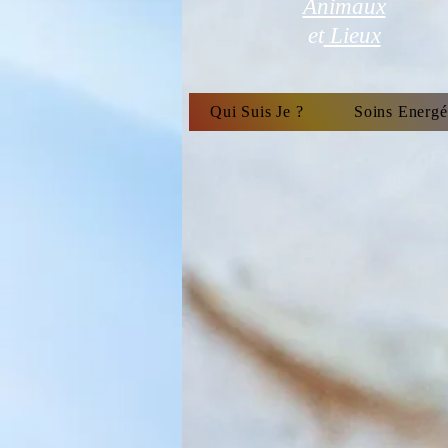
Animaux
et
Lieux
Qui Suis Je ?
Soins Energé