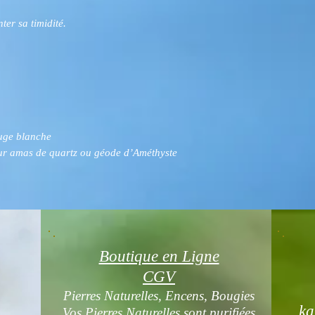
ter sa timidité.
auge blanche
ur amas de quartz ou géode d’Améthyste
Boutique en Ligne
CGV
Pierres Naturelles, Encens, Bougies
ka
Vos Pierres Naturelles sont purifiées