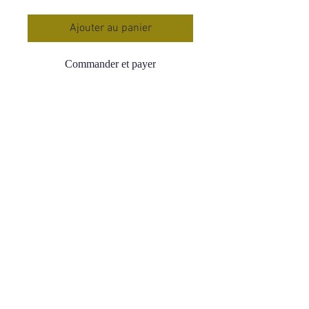
Ajouter au panier
Commander et payer
Bracelet Boule Agate Botswana 8 mm
Qualité : AA Très élevé
Origine : Botswana
Tour de poignet : 16-18 cm
Prix : 29,90 €
Elle permet d’être très optimiste sur le
plan émotionnels et psychique, de
croire en l’avenir.
Elle procure une grande maîtrise du
stress et de l’anxiété.
Redonne joie de vivre et gaieté à son