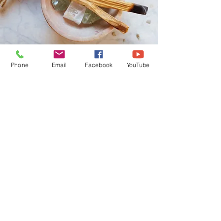
Phone
Email
Facebook
YouTube
Boutique en Ligne
CGV
Pierres Naturelles, Encens,
Bougies Vos Pierres
Naturelles sont purifiées par
mes soins avant l'envoi.