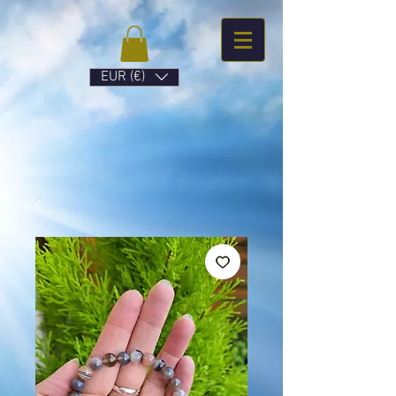
EUR (€)