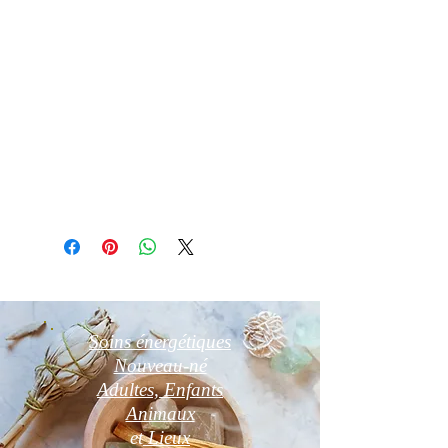
blanche , palo santo ou oliban
Recharge aux rayons du soleil le
matin 3h ou sur amas de cristal de
roche ou druse d’améthyste ou fleur
de vie 6 h
Détail d'article
Photo non contractuelle
Soins énergétiques
Nouveau-né
Adultes, Enfants
Animaux
et
Lieux