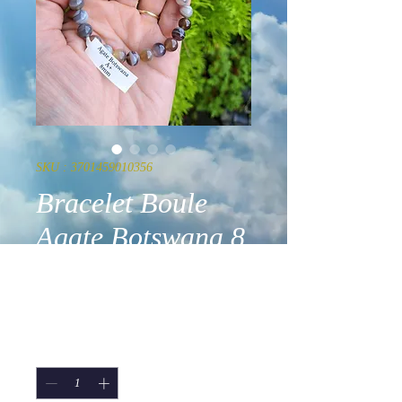
SKU : 3701459010356
Bracelet Boule
Agate Botswana 8
mm AA
Prix
29,90 €
Quantité
*