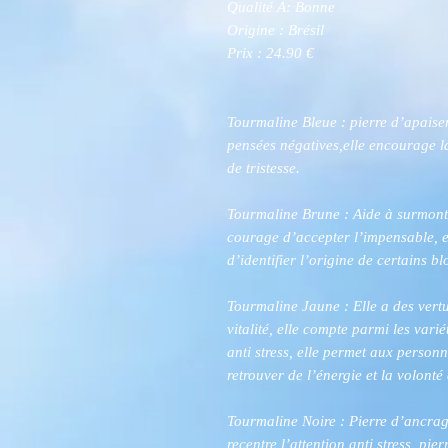
Qualité A: Bonne
Origine : Brésil
Prix : 24.90 €
Tourmaline Bleue : pierre d’apaiseme
pensées négatives,elle encourage la 
de tristesse.
Tourmaline Brune : Aide à surmonter
courage d’accepter l’impensable, el
d’identifier l’origine de certains b
Tourmaline Jaune : Elle a des vert
vitalité, elle compte parmi les varié
anti stress, elle permet aux perso
retrouver de l’énergie et la volonté 
Tourmaline Noire : Pierre d’ancrage
recentre l’attention,anti stress, pier