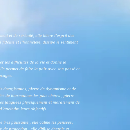
nt et de sérénité, elle libère l’esprit des
fidélité et l’honnêteté, dissipe le sentiment
 les difficultés de la vie et donne le
le permet de faire la paix avec son passé et
locages.
us énergisantes, pierre de dynamisme et de
tés de tourmalines les plus chères , pierre
nnes fatiguées physiquement et moralement de
d’atteindre leurs objectifs.
 très puissante , elle calme les pensées,
re de protection , elle diffuse énergie et