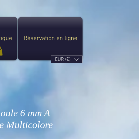
tique
Réservation en ligne
EUR (€)
Boule 6 mm A
e Multicolore