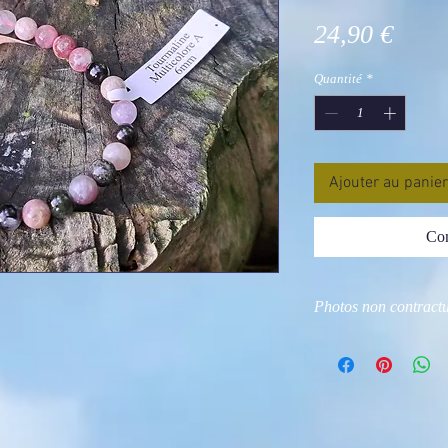
Prix
24,90 €
Quantité
*
Ajouter au panier
Com
Photos non contractu