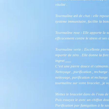
vitalité .
Tourmaline œil de chat : elle repous
système immunitaire, facilite la bon
Tourmaline rose : Elle apporte la s
efficacement contre le stress et se
Tourmaline verte : Excellente pierr
repartir de zéro . Elle donne la forc
ingrat ,,,,,,
C’est une pierre douce et calmante
Nettoyage , purification , recharg
nettoyage, purification et recharge
tourmaline sur votre bracelet , je vo
Mettez le bracelet dans de l’eau d
Puis essuyez le avec un chiffon do
Purification par fumigation à la s