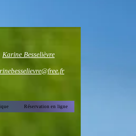
Karine Besselièvre
rinebesselievre@free.fr
ique
Réservation en ligne