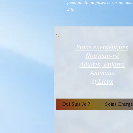
pendant 2h ou posez le sur un ama
24h
Soins énergétiques
Nouveau-né
Adultes, Enfants
Animaux
et
Lieux
Qui Suis Je ?
Soins Energé