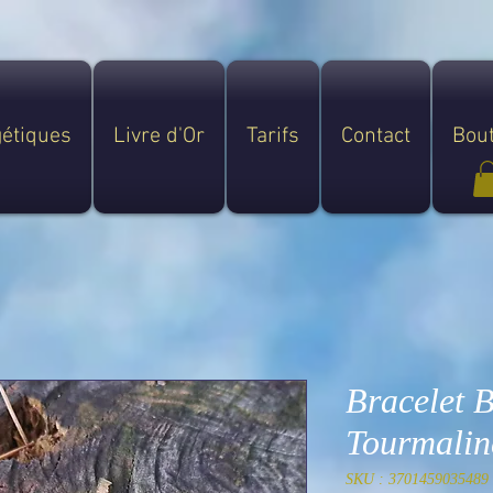
gétiques
Livre d'Or
Tarifs
Contact
Bou
Bracelet 
Tourmalin
SKU : 3701459035489