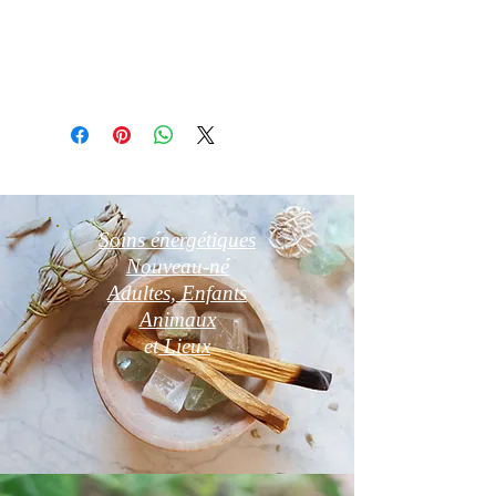
Photos non contractuelles
Soins énergétiques
Nouveau-né
Adultes, Enfants
Animaux
et
Lieux