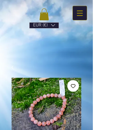
EUR (€)