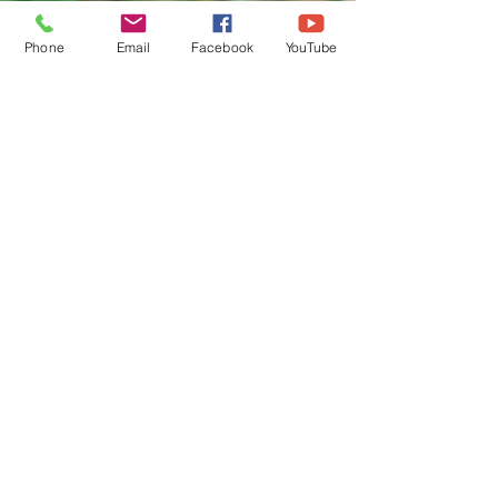
Phone
Email
Facebook
YouTube
Boutique en Ligne
CGV
Pierres Naturelles, Encens,
Bougies Vos Pierres
Naturelles sont purifiées par
mes soins avant l'envoi.