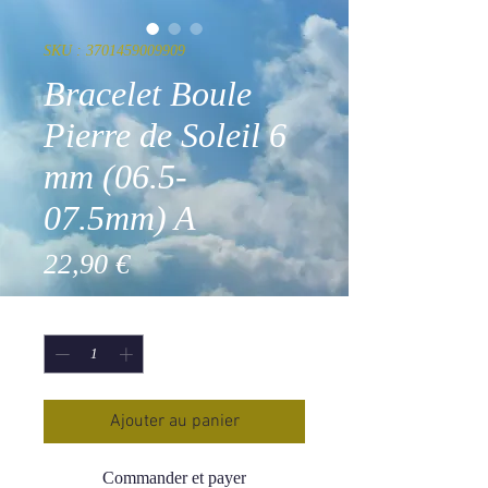
SKU : 3701459009909
Bracelet Boule
Pierre de Soleil 6
mm (06.5-
07.5mm) A
Prix
22,90 €
Quantité
*
Ajouter au panier
Commander et payer