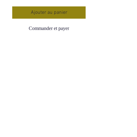
Ajouter au panier
Commander et payer
Bracelet Boule 08 mm Cornaline
Rouge
Qualité A : Bonne qualité
Tour de Poignet : 16-18 cm
Origine : Brésil
Prix : 17.90 €
La cornaline est une pierre de
sérénité et d’apaisement.
Renforce la confiance en soi.
Développe la joie de vivre.
Redonne courage, vitalité et énergie.