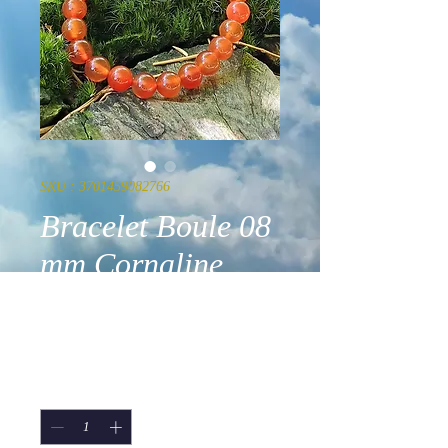
SKU : 3701459082766
Bracelet Boule 08
mm Cornaline
Rouge A
Prix
17,90 €
Quantité
*