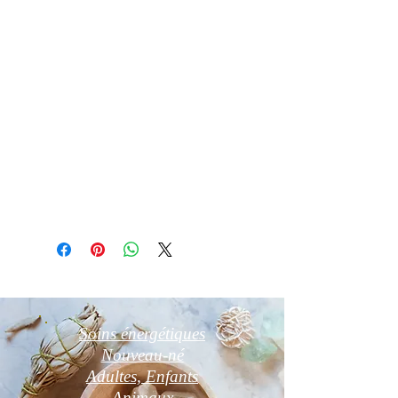
Essuyez la avec un chiffon doux.
Purification par fumigation à la sauge
blanche , oliban ou palo santo.
Recharge quelques heures au soleil le
matin ou sur amas de quartz ou druse
d’Améthyste ou fleur de vie pendant
24 h.
Photos non contractuelles
Soins énergétiques
Nouveau-né
Adultes, Enfants
Animaux