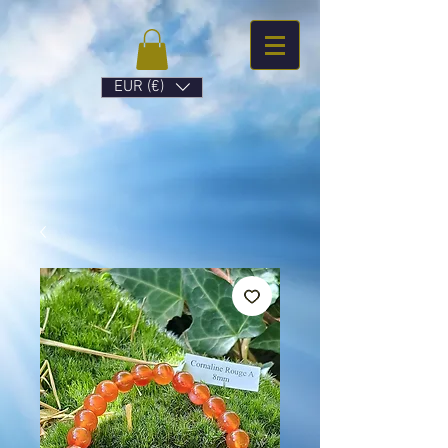
EUR (€)