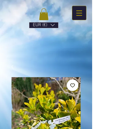
EUR (€)