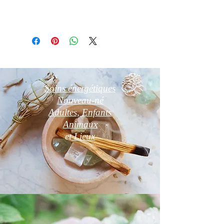
Détail d'article
Photo non contractelle
Soins énergétiques
Nouveau-né
Adultes, Enfants
Animaux
et
Lieux