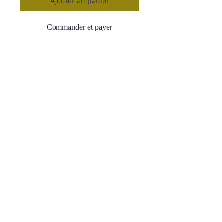
Ajouter au panier
Commander et payer
Bracelet Baroque
Jade de Birmanie
Qualité AB : standard
Tour de Poignet : 16-18 cm
Origine : Birmanie
Prix : 14,90 €
Le jade de Birmanie est considéré
comme un porte bonheur
On dit qu'il apporte chance , succès et
abondance
C'est une pierre de paix et harmonie