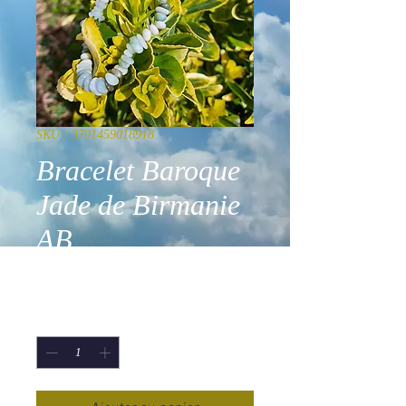
SKU : 3701459018918
Bracelet Baroque
Jade de Birmanie
AB
Prix
14,90 €
Quantité
*