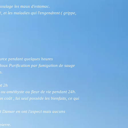
t soulage les maux d'estomac.
é, et les maladies qui l'engendrent ( grippe,
ource pendant quelques heures
 doux Purification par fumigation de sauge
n.
nt 2h
 ou améthyste ou fleur de vie pendant 24h.
n coût , lui seul possède les bienfaits, ce qui
et Damar en ont l'aspect mais aucuns
pierre.