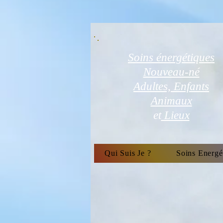
Soins énergétiques
Nouveau-né
Adultes, Enfants
Animaux
et
Lieux
Qui Suis Je ?
Soins Energé