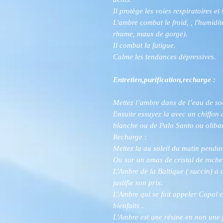
Il protège les voies respiratoires e
L'ambre combat le froid, , l'humidit
rhume, maux de gorge).
Il combat la fatigue.
Calme les tendances dépressives.
Entretien,purification,recharge :
Mettez l’ambre dans de l’eau de s
Ensuite essuyez la avec un chiffon
blanche ou de Palo Santo ou oliba
Recharge :
Mettez la au soleil du matin penda
Ou sur un amas de cristal de roche
L'Ambre de la Baltique ( succin) a u
justifie son prix.
L'Ambre qui se fait appeler Copal 
bienfaits .
L'Ambre est une résine en non une 