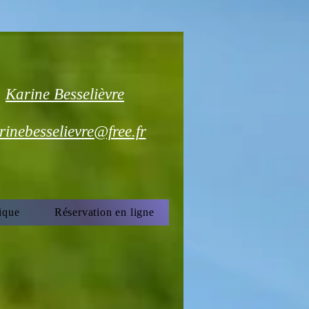
Karine Besselièvre
rinebesselievre@free.fr
ique
Réservation en ligne