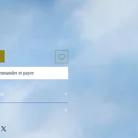
mander et payer
ON
lle