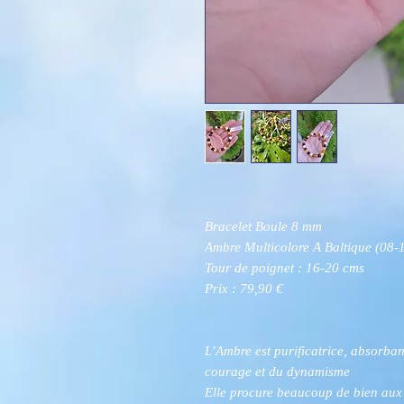
Bracelet Boule 8 mm
Ambre Multicolore A Baltique (08
Tour de poignet : 16-20 cms
Prix : 79,90 €
L’Ambre est purificatrice, absorban
courage et du dynamisme
Elle procure beaucoup de bien aux