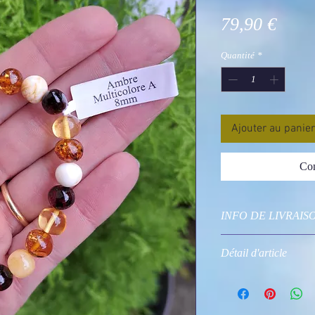
Prix
79,90 €
Quantité
*
Ajouter au panier
Com
INFO DE LIVRAIS
Colissimo
Détail d'article
Photo non contractue