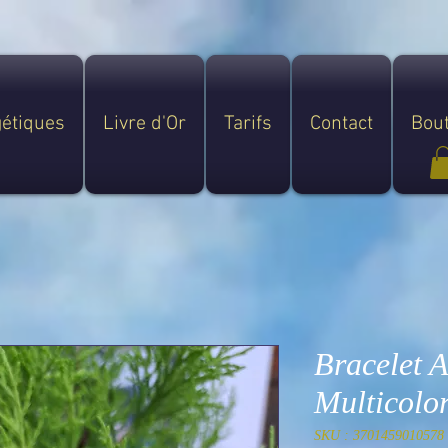
gétiques
Livre d'Or
Tarifs
Contact
Bou
Bracelet 
Multicolo
SKU : 3701459010578