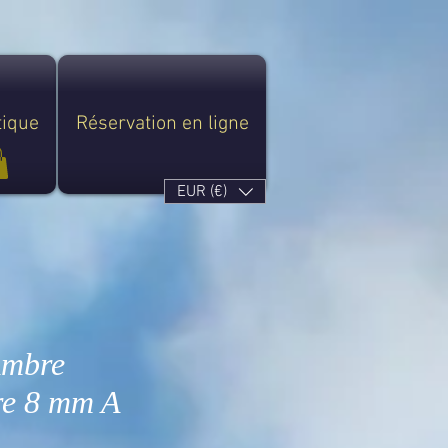
tique
Réservation en ligne
EUR (€)
Ambre
re 8 mm A