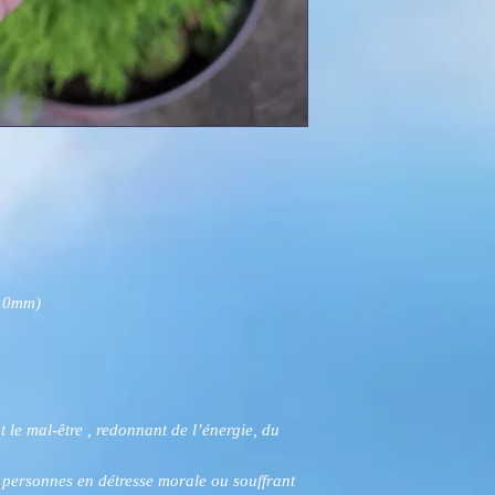
-10mm)
t le mal-être , redonnant de l’énergie, du
 personnes en détresse morale ou souffrant