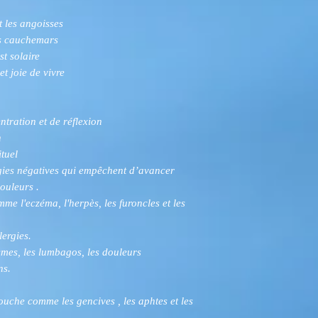
et les angoisses
ns cauchemars
st solaire
et joie de vivre
tration et de réflexion
n
ituel
ergies négatives qui empêchent d’avancer
ouleurs .
e l'eczéma, l'herpès, les furoncles et les
lergies.
smes, les lumbagos, les douleurs
ns.
uche comme les gencives , les aphtes et les