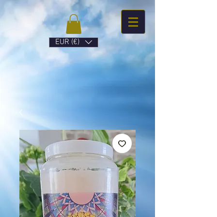
EUR (€)