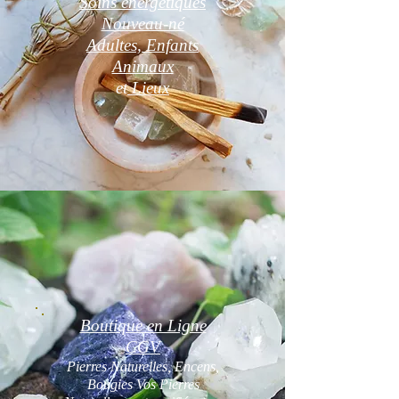
Soins énergétiques
Nouveau-né
Adultes, Enfants
Animaux
et
Lieux
Boutique en Ligne
CGV
Pierres Naturelles, Encens,
Bougies Vos Pierres