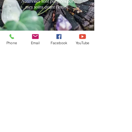
Naturelles sont purifiées par
mes soins avant l'envoi.
Phone
Email
Facebook
YouTube
Karine Besselièvre
karinebesselievre@free.fr