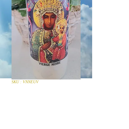
SKU : VNNEUV
Bougie neuvaine
Vierge Noire
Prix
13,00 €