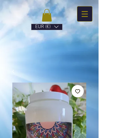
EUR (€)