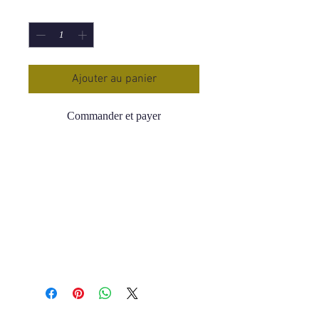
Quantité
*
Ajouter au panier
Commander et payer
Bougie neuvaine Saint Michel
Protection dans tous les domaines.
Prix : 13 € la Bougie.