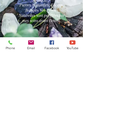
Pierres Naturelles, Encens,
Bougies Vos Pierres
Naturelles sont purifiées par
mes soins avant l'envoi.
Phone
Email
Facebook
YouTube
Karine Besselièvre