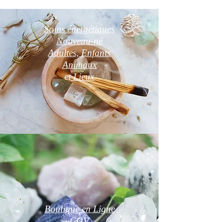
Soins énergétiques
Nouveau-né
Adultes, Enfants
Animaux
et
Lieux
Boutique en Ligne
CGV