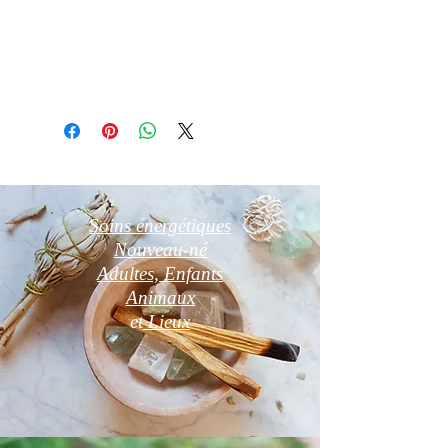
Photos non contractuelles
Soins énergétiques
Nouveau-né
Adultes, Enfants
Animaux
et
Lieux