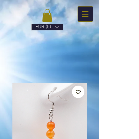
EUR (€)