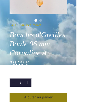
SKU : 3701459076468
Boucles d'Oreilles
Boule 06 mm
Cornaline A
Prix
10,00 €
Quantité
*
Ajouter au panier