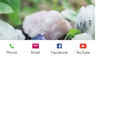
Boutique en Ligne
CGV
Phone
Email
Facebook
YouTube
Pierres Naturelles, Encens,
Bougies Vos Pierres
Naturelles sont purifiées par
mes soins avant l'envoi.