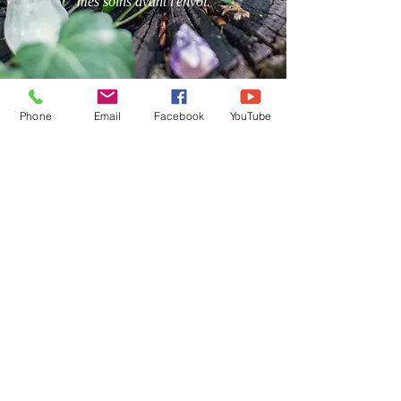
mes soins avant l'envoi.
Phone
Email
Facebook
YouTube
Karine Besselièvre
karinebesselievre@free.fr