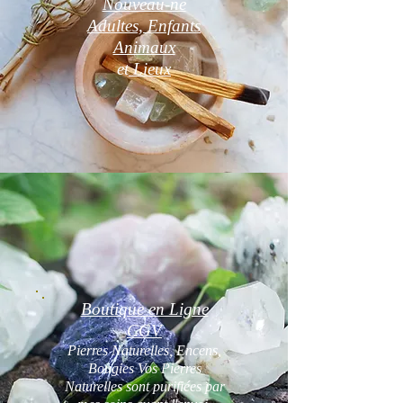
Nouveau-né
Adultes, Enfants
Animaux
et
Lieux
Boutique en Ligne
CGV
Pierres Naturelles, Encens,
Bougies Vos Pierres
Naturelles sont purifiées par