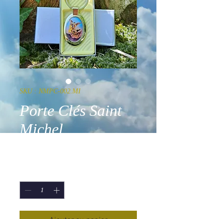
SKU : NMPC-002.MI
Porte Clés Saint
Michel
Prix
8,00 €
Quantité
*