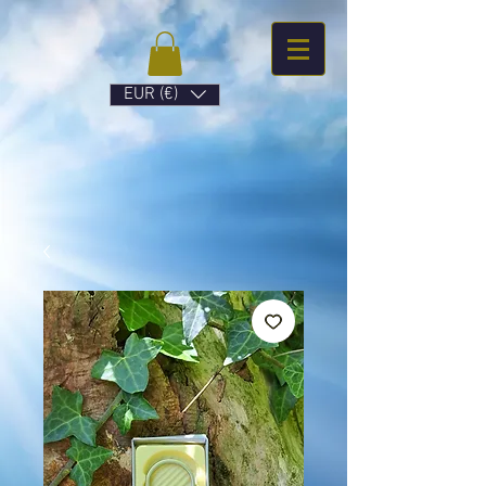
EUR (€)