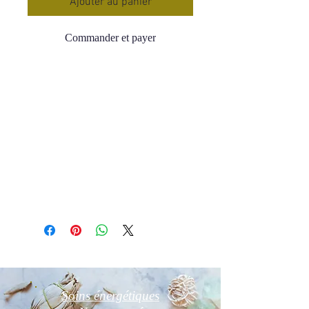
Ajouter au panier
Commander et payer
Porte clés en métal de couleur
argenté
Forme ovale
Hauteur 4,3 cm
Livré avec sa boîte cadeau 🎁
Information complémentaire
Photos non contractuelles
Soins énergétiques