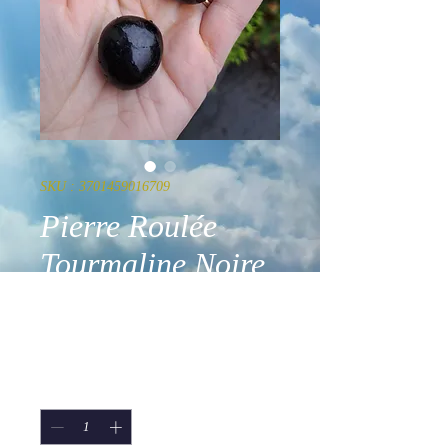
SKU : 3701459016709
Pierre Roulée
Tourmaline Noire
AAA
Prix
4,50 €
Quantité
*