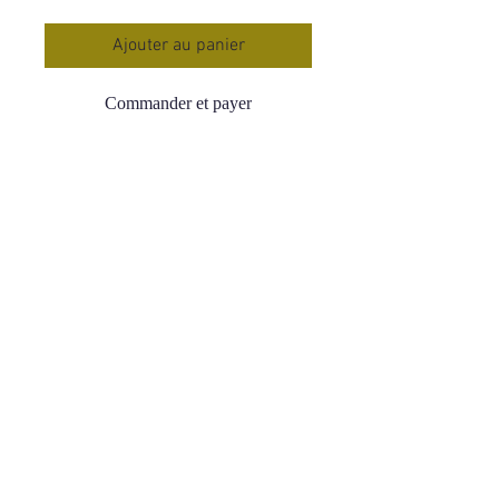
Ajouter au panier
Commander et payer
Tourmaline Noire
Brésil
AAA : Meilleur qualité possible
25 à 35 mm
4,50€
La Tourmaline Noire est une pierre de
protection et d’ancrage
Elle protège des ondes
électromagnétiques
Chasse les pensées négatives