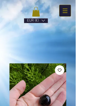
EUR (€)