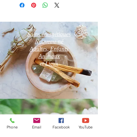
Soins énergétiques
Nouveau-né
Adultes, Enfants
Animaux
et
Lieux
Phone
Email
Facebook
YouTube