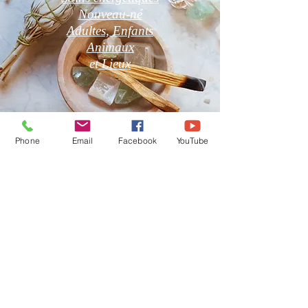
Nouveau-né
Adultes, Enfants
Animaux
et
Lieux
Phone
Email
Facebook
YouTube
Boutique en Ligne
CGV
Pierres Naturelles, Encens,
Bougies Vos Pierres
Naturelles sont purifiées par