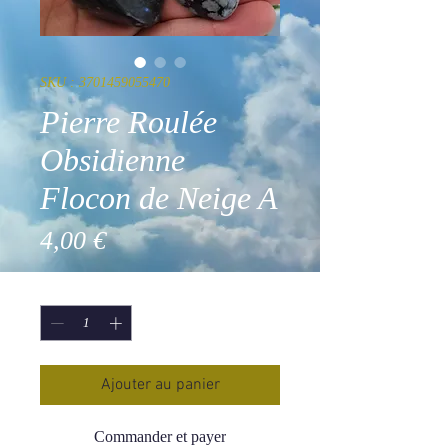
SKU : 3701459055470
Pierre Roulée
Obsidienne
Flocon de Neige A
Prix
4,00 €
Quantité
*
Ajouter au panier
Commander et payer