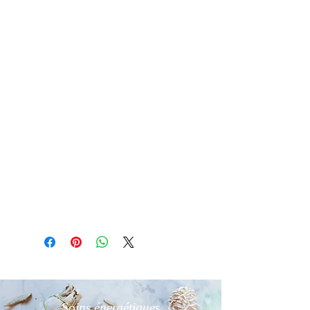
Purification par fumigation à la
Sauge blanche , Palo Santo ou
Oliban
Recharge aux rayons du soleil le
matin 2h
ou aux rayons lunaires. Possible aussi
sur un amas de cristal de roche ou
d’améthyste ou sur une fleur de vie.
Détail d'article
Photo non contractuelle
Soins énergétiques