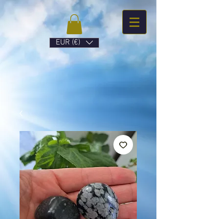
EUR (€)