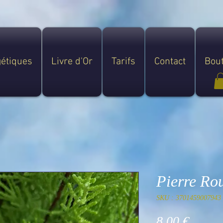
gétiques
Livre d'Or
Tarifs
Contact
Bou
Pierre Rou
SKU : 3701459007943
Prix
8,00 €