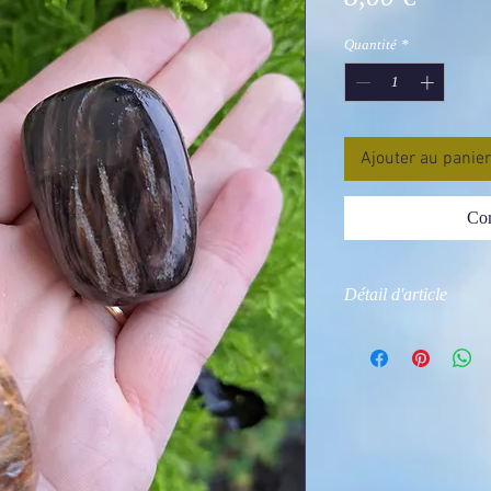
Quantité
*
Ajouter au panier
Com
Détail d'article
photos non contractu