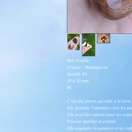
Bois Fossile
Origine : Madagascar
Qualité AA
30 à 50 mm
8€
C’est une pierre qui relie à la terre.
Elle favorise l’attention chez les p
Elle peut être utilisée pour les enfa
Procure stabilité et solidité
Elle engendre la patience et la con