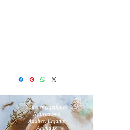
Essuyez la avec un chiffon doux
Purifier par fumigation à la sauge
blanche, palo santo ou oliban.
Recharge au rayons du soleil le matin
pas plus de 2h ou sur un amas de
quartz ou géode d’Améthyste ou fleur
de vie pendant 24 h
Détail d'article
Photo non contractuelle
Soins énergétiques
Nouveau-né
Adultes, Enfants
Animaux