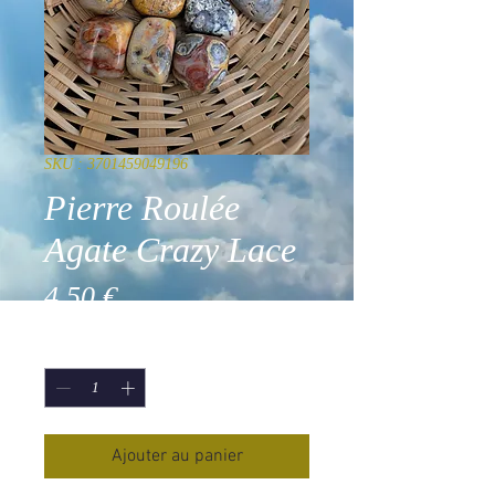
SKU : 3701459049196
Pierre Roulée
Agate Crazy Lace
Prix
4,50 €
Quantité
*
Ajouter au panier