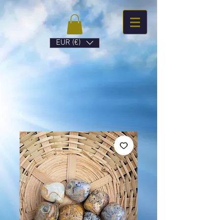
EUR (€)