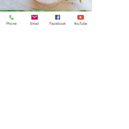
Phone
Email
Facebook
YouTube
Boutique en Ligne
CGV
Pierres Naturelles, Encens,
Bougies Vos Pierres
Naturelles sont purifiées par
mes soins avant l'envoi.