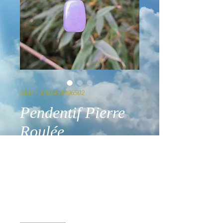
SKU : 3701459006502
Pendentif Pierre
Roulée
Calcédoine Bleue
AA 15 à 30 mm
Prix
13,90 €
Quantité
*