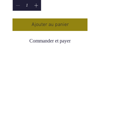
Ajouter au panier
Commander et payer
Pendentif Pierre Roulée Calcédoine
Bleue
Qualité AA Très élevée
Taille : 15 à 30 mm
Origine : Namibie
Prix : 13,90 €
Lien pour les chaînes en acier
inoxydable :