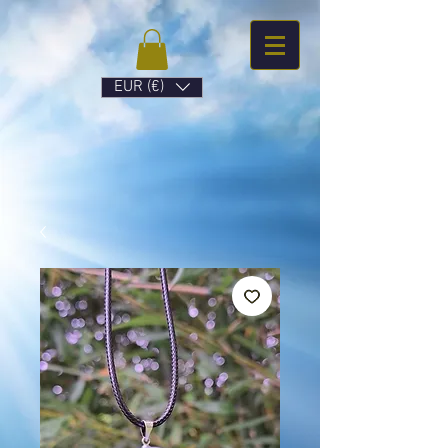
EUR (€)