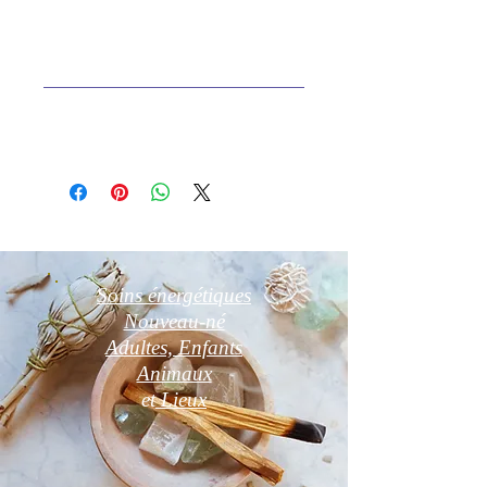
Photos non contractuelles
Information complémentaire :
Vendu sans chaîne
Soins énergétiques
Nouveau-né
Adultes, Enfants
Animaux
et
Lieux