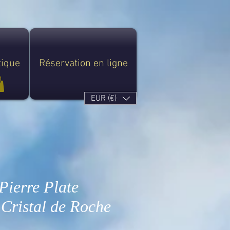
tique
Réservation en ligne
EUR (€)
Pierre Plate
 Cristal de Roche