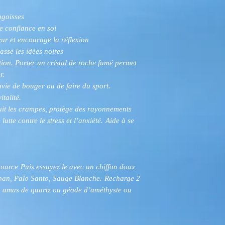
ngoisses
e confiance en soi
meur et encourage la réflexion
hasse les idées noires
ation. Porter un cristal de roche fumé permet
r.
vie de bouger ou de faire du sport.
talité.
uit les crampes, protège des rayonnements
lutte contre le stress et l’anxiété.
Aide à se
source
Puis essuyez le avec un chiffon doux
liban, Palo Santo, Sauge Blanche.
Recharge 2
un amas de quartz ou géode d’améthyste ou