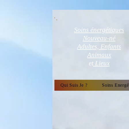
Soins énergétiques
Nouveau-né
Adultes, Enfants
Animaux
et
Lieux
Qui Suis Je ?
Soins Energé