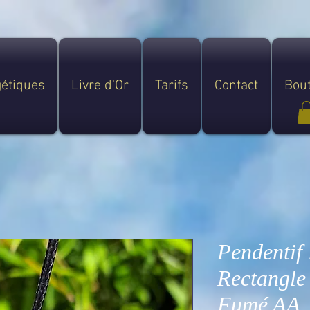
gétiques
Livre d'Or
Tarifs
Contact
Bou
Pendentif 
Rectangle
Fumé AA