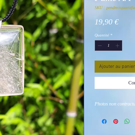
SKU : pendrectquartzf
Prix
19,90 €
Quantité
*
Ajouter au panier
Com
Photos non contractu