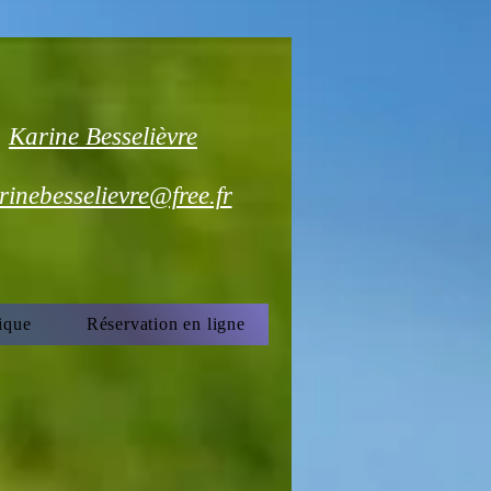
Karine Besselièvre
rinebesselievre@free.fr
ique
Réservation en ligne