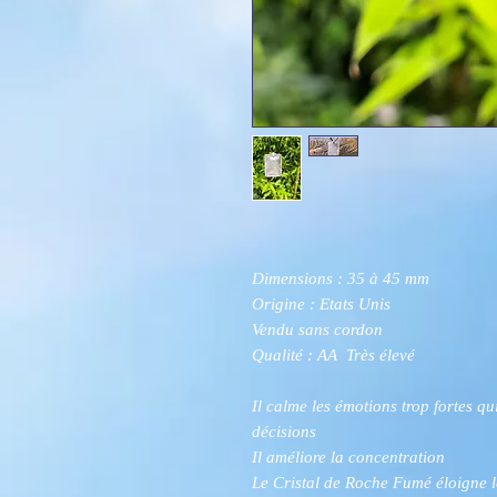
Dimensions : 35 à 45 mm
Origine : Etats Unis
Vendu sans cordon
Qualité : AA Très élevé
Il calme les émotions trop fortes qu
décisions
Il améliore la concentration
Le Cristal de Roche Fumé éloigne les