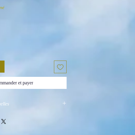
umé
mander et payer
elles