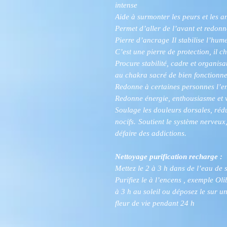
intense
Aide à surmonter les peurs et les a
Permet d’aller de l’avant et redonn
Pierre d’ancrage
Il stabilise l’hu
C’est une pierre de protection, il c
Procure stabilité, cadre et organis
au chakra sacré de bien fonctionne
Redonne à certaines personnes l’en
Redonne énergie, enthousiasme et vi
Soulage les douleurs dorsales, réd
nocifs.
Soutient le système nerveux, 
défaire des addictions.
Nettoyage purification recharge :
Mettez le 2 à 3 h dans de l’eau de 
Purifiez le à l’encens , exemple O
à 3 h au soleil ou déposez le sur 
fleur de vie pendant 24 h