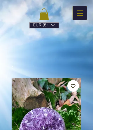
EUR (€)