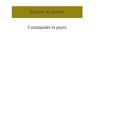
Ajouter au panier
Commander et payer
Géode Améthyste Full Body
Qualité : AA Très élevé
Origine : Uruguay
Poids : 586 g
Dimension : 8 * 7 cm
La Géode D'Améthyste diffusera une
énergie douce , calmante , apaisante.
Elle vous apportera un sommeil calme
et réparateur.
Elle purifie votre intérieur, Purifie et
recharge vos Pierres Naturelles .