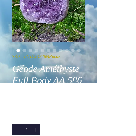
SKU : LOTGEO5004Ronde
Géode Améthyste
Full Body AA 586
g
Prix
105,00 €
Quantité
*