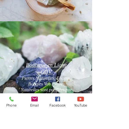
Boutique en Ligne
CGV
Pierres Naturelles, Encens,
Bougies Vos Pierres
Naturelles sont purifiées par
mes soins avant l'envoi.
Phone
Email
Facebook
YouTube