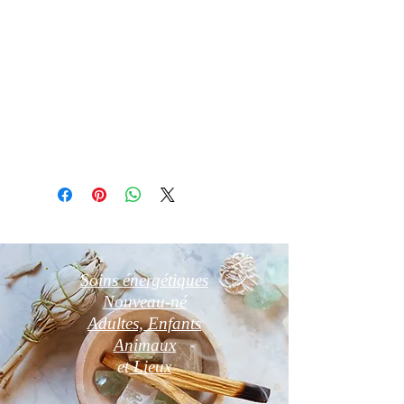
L'Améthyste favorise l'équilibre
spirituel.
Elle équilibre les émotions
Favorise la concentration
Apporte sérénité et lutte contre le
stress
Soins énergétiques
Nouveau-né
Adultes, Enfants
Animaux
et
Lieux