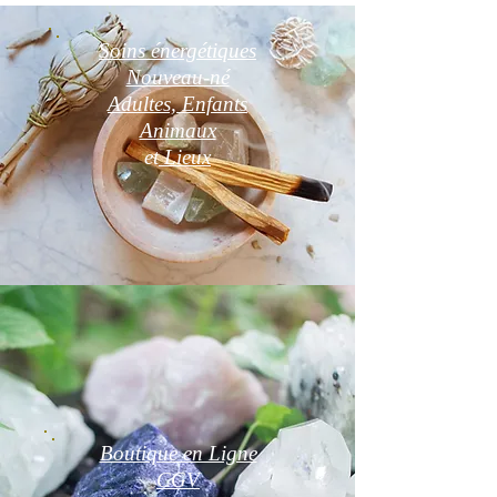
Soins énergétiques
Nouveau-né
Adultes, Enfants
Animaux
et
Lieux
Boutique en Ligne
CGV