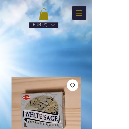
EUR (€)