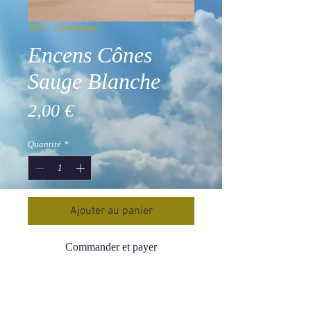
SKU : cônessauge
Encens Cônes
Sauge Blanche
Prix
2,00 €
Quantité
*
Ajouter au panier
Commander et payer
La sauge est depuis longtemps utilisée
comme purificateur, pour les lieux ou