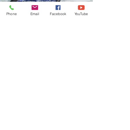
Pierres Naturelles, Encens,
Bougies Vos Pierres
Naturelles sont purifiées par
Phone
Email
Facebook
YouTube
mes soins avant l'envoi.
Karine Besselièvre
karinebesselievre@free.fr