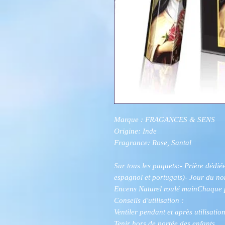
Marque : FRAGANCES & SENS
Origine: Inde
Fragrance: Rose, Santal
Sur tous les paquets:- Prière dédiée
espagnol et portugais)- Jour du n
Encens Naturel roulé mainChaque p
Conseils d'utilisation :
Ventiler pendant et après utilisation
Tenir hors de portée des enfants