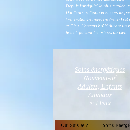
Depuis l'antiquité la plus reculée, to
D'ailleurs, religion et encens ne pe
(vénération) et relegere (relier) es
et Dieu. L'encens brûlé durant un rit
le ciel, portant les prières au ciel.
Soins énergétiques
Nouveau-né
Adultes, Enfants
Animaux
et
Lieux
Qui Suis Je ?
Soins Energé