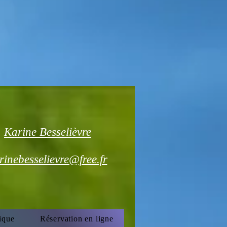
Karine Besselièvre
rinebesselievre@free.fr
ique
Réservation en ligne