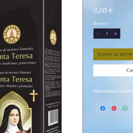
Prix
3,00 €
Quantité
*
Ajouter au panier
Com
Informations complém
Photo non contractue