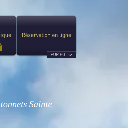
tique
Réservation en ligne
EUR (€)
tonnets Sainte