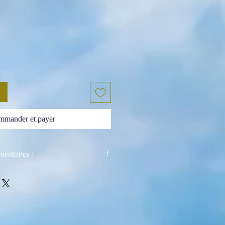
mander et payer
entaires :
lle