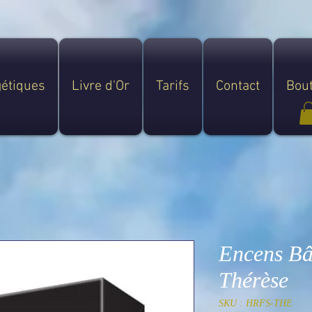
gétiques
Livre d'Or
Tarifs
Contact
Bou
Encens Bâ
Thérèse
SKU : HRFS-THE